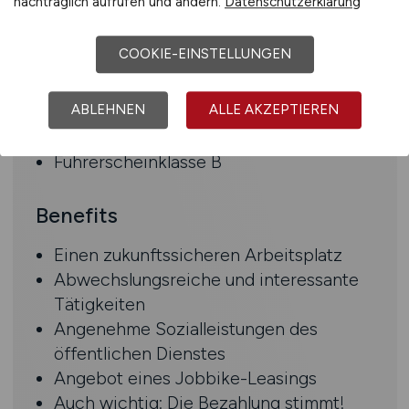
nachträglich aufrufen und ändern.
Datenschutzerklärung
Überzeugendes Auftreten,
Kommunikationsstärke sowie
COOKIE-EINSTELLUNGEN
Teamfähigkeit
Sicherer Umgang mit MS Office
ABLEHNEN
ALLE AKZEPTIEREN
Erfahrung mit Ausschreibungs-Software
sowie AutoCAD von Vorteil
Führerscheinklasse B
Benefits
Einen zukunftssicheren Arbeitsplatz
Abwechslungsreiche und interessante
Tätigkeiten
Angenehme Sozialleistungen des
öffentlichen Dienstes
Angebot eines Jobbike-Leasings
Auch wichtig: Die Bezahlung stimmt!