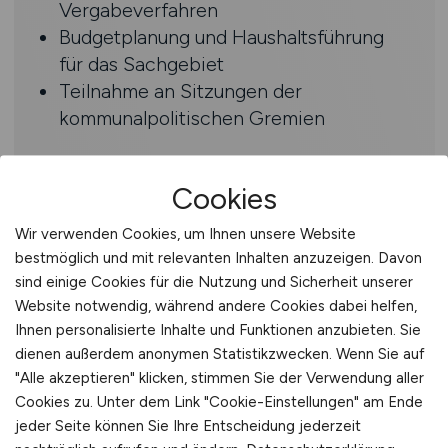
Vergabeverfahren
Budgetplanung und Haushaltsführung
für das Sachgebiet
Teilnahme an Sitzungen der
kommunalpolitischen Gremien
Profil
Cookies
Abgeschlossenes Studium als Architekt
Wir verwenden Cookies, um Ihnen unsere Website
oder Bauingenieur (Fachrichtung
bestmöglich und mit relevanten Inhalten anzuzeigen. Davon
Hochbau) bzw. vergleichbare
sind einige Cookies für die Nutzung und Sicherheit unserer
Qualifikation
Website notwendig, während andere Cookies dabei helfen,
Fundierte Fachkenntnisse im Hochbau
Ihnen personalisierte Inhalte und Funktionen anzubieten. Sie
Sicherer Umgang mit Vorgaben des
dienen außerdem anonymen Statistikzwecken. Wenn Sie auf
"Alle akzeptieren" klicken, stimmen Sie der Verwendung aller
Bau- und Vergaberechts
Cookies zu. Unter dem Link "Cookie-Einstellungen" am Ende
Einsatzbereitschaft, ggfs. auch über die
jeder Seite können Sie Ihre Entscheidung jederzeit
normalen Arbeitszeiten hinaus