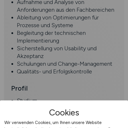
Aufnahme und Analyse von
Anforderungen aus den Fachbereichen
Ableitung von Optimierungen für
Prozesse und Systeme
Begleitung der technischen
Implementierung
Sicherstellung von Usability und
Akzeptanz
Schulungen und Change-Management
Qualitäts- und Erfolgskontrolle
Profil
Studium
z.B.: Bauingenieurwesen, Architektur
Cookies
Erfahrung mit: ERP / BIM / AVA-
Wir verwenden Cookies, um Ihnen unsere Website
Systemen (iTWO ideal)