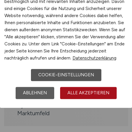
bestmöglich und mit relevanten Inhalten anzuzeigen. Davon
Verständnis für: Bauprozesse /
sind einige Cookies für die Nutzung und Sicherheit unserer
Infrastruktur / FM BIM / 5D / digitale
Website notwendig, während andere Cookies dabei helfen,
Bauprozesse
Ihnen personalisierte Inhalte und Funktionen anzubieten. Sie
Agile Methoden (Scrum / Kanban)
dienen außerdem anonymen Statistikzwecken. Wenn Sie auf
Starker Kommunikation- und
"Alle akzeptieren" klicken, stimmen Sie der Verwendung aller
Stakeholder-Fokus
Cookies zu. Unter dem Link "Cookie-Einstellungen" am Ende
jeder Seite können Sie Ihre Entscheidung jederzeit
nachträglich aufrufen und ändern.
Datenschutzerklärung
Benefits
Abwechslungsreiche Tätigkeit in einem
COOKIE-EINSTELLUNGEN
renommierten Unternehmen
Chance, ein schnell wachsendes
ABLEHNEN
ALLE AKZEPTIEREN
Unternehmen mitzuprägen
Dynamisches und innovatives
Marktumfeld