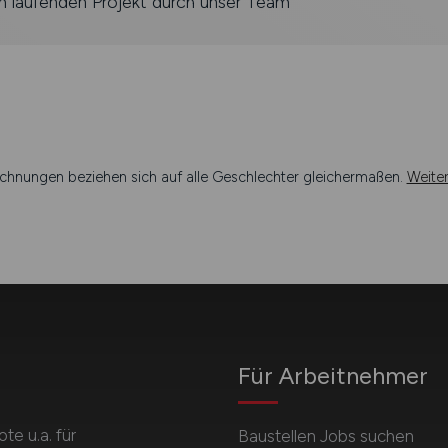
m laufenden Projekt durch unser Team
chnungen beziehen sich auf alle Geschlechter gleichermaßen.
Weite
Für Arbeitnehmer
e u.a. für
Baustellen Jobs suchen