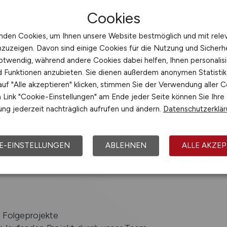
Cookies
 und Steuerung der Projekte mit Augenmerk auf Wirtscha
nden Cookies, um Ihnen unsere Website bestmöglich und mit rele
tung und Qualität
nzuzeigen. Davon sind einige Cookies für die Nutzung und Sicherh
kumentation sowie Abrechnung
otwendig, während andere Cookies dabei helfen, Ihnen personalisi
enarbeit mit allen Abteilungen und anderen Geschäftsfe
nd Funktionen anzubieten. Sie dienen außerdem anonymen Statisti
uf "Alle akzeptieren" klicken, stimmen Sie der Verwendung aller C
Link "Cookie-Einstellungen" am Ende jeder Seite können Sie Ihre
ng jederzeit nachträglich aufrufen und ändern.
Datenschutzerklä
 abgeschlossenes Studium zum Bauingenieur, Bautechniker
erfahrung erworbene gleichwertige Qualifikation
E-EINSTELLUNGEN
ABLEHNEN
ALLE AKZEP
enntnisse im Bauvertragswesen (VOB, BGB)
ung im Bereich Tiefbau / Kabelbau / Straßenbau
f Folgeprojekte