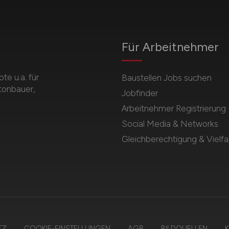
Für Arbeitnehmer
e u.a. für
Baustellen Jobs suchen
etonbauer,
Jobfinder
Arbeitnehmer Registrierung
Social Media & Networks
Gleichberechtigung & Vielfal
TZ
COOKIE-EINSTELLUNGEN
AGB
BILDQUELLEN
K