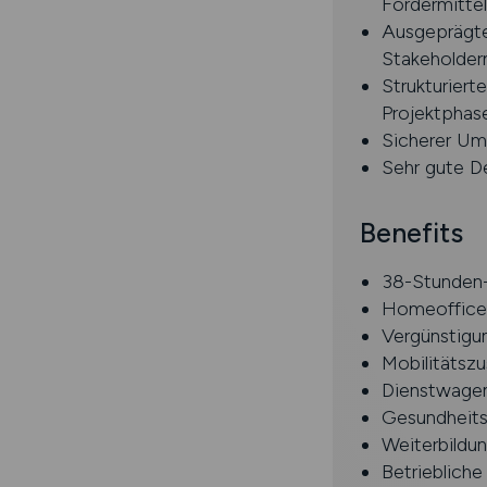
Fördermittel
Ausgeprägte
Stakeholde
Strukturiert
Projektphas
Sicherer Um
Sehr gute D
Benefits
38-Stunden-
Homeoffice 
Vergünstigu
Mobilitätsz
Dienstwagen
Gesundheits
Weiterbildu
Betrieblich