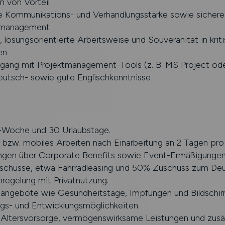
n von Vorteil
 Kommunikations- und Verhandlungsstärke sowie sichere
rmanagement
e, lösungsorientierte Arbeitsweise und Souveränität in krit
en
gang mit Projektmanagement-Tools (z. B. MS Project oder
eutsch- sowie gute Englischkenntnisse
Woche und 30 Urlaubstage.
bzw. mobiles Arbeiten nach Einarbeitung an 2 Tagen pr
ngen über Corporate Benefits sowie Event-Ermäßigungen
uschüsse, etwa Fahrradleasing und 50% Zuschuss zum Deu
regelung mit Privatnutzung.
angebote wie Gesundheitstage, Impfungen und Bildschirmb
ngs- und Entwicklungsmöglichkeiten.
e Altersvorsorge, vermögenswirksame Leistungen und zusä