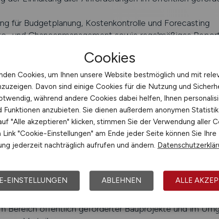
ng für Budgetplanung, Kostenkontrolle und Forecasting
iko- und Chancenmanagement sowie regelmäßiges Report
t
Cookies
nden Cookies, um Ihnen unsere Website bestmöglich und mit rele
nzuzeigen. Davon sind einige Cookies für die Nutzung und Sicherh
enes Studium im Bauingenieurwesen, in der Architektur o
otwendig, während andere Cookies dabei helfen, Ihnen personalisi
nd Funktionen anzubieten. Sie dienen außerdem anonymen Statisti
e Qualifikation
uf "Alle akzeptieren" klicken, stimmen Sie der Verwendung aller C
 Erfahrung in der Leitung von Bauprojekten mit einem Vo
Link "Cookie-Einstellungen" am Ende jeder Seite können Sie Ihre
lerweise im Bestand
ng jederzeit nachträglich aufrufen und ändern.
Datenschutzerklä
 der Führung interdisziplinärer Projektteams
enntnisse in der Steuerung von Generalunternehmern
enntnisse in HOAI, VOB sowie im Vergabe- und Vertrag
E-EINSTELLUNGEN
ABLEHNEN
ALLE AKZEP
m Nachtrags- und Claim Management sowie in der Termin-
erung
im Bereich öffentlich geförderter Bauprojekte und im Um