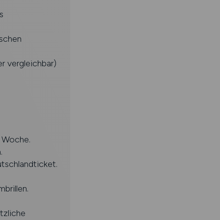
s
ischen
 vergleichbar)
o Woche.
.
tschlandticket.
rillen.
tzliche