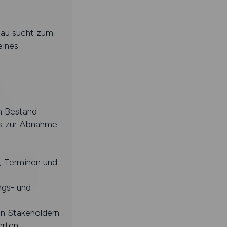
Bau sucht zum
eines
m Bestand
is zur Abnahme
, Terminen und
ngs- und
n Stakeholdern
erten