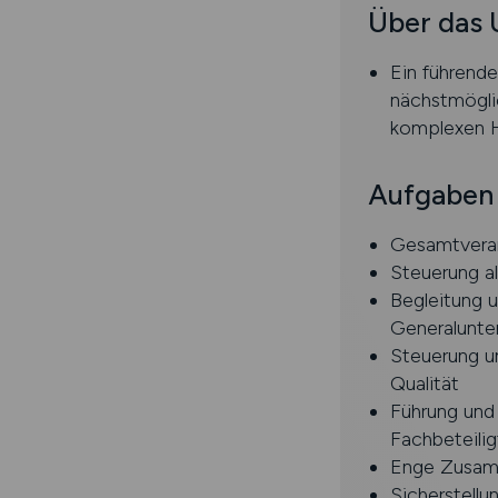
Über das
Ein führende
nächstmöglic
komplexen H
Aufgaben
Gesamtveran
Steuerung a
Begleitung 
Generalunte
Steuerung un
Qualität
Führung und 
Fachbeteilig
Enge Zusamm
Sicherstellu