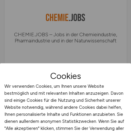
CHEMIE.JOBS – Jobs in der Chemieindustrie,
Pharmaindustrie und in der Naturwissenschaft
Cookies
Wir verwenden Cookies, um Ihnen unsere Website
bestmöglich und mit relevanten Inhalten anzuzeigen. Davon
sind einige Cookies für die Nutzung und Sicherheit unserer
Website notwendig, während andere Cookies dabei helfen,
ENERGIE.JOBS – Jobs in der
Ihnen personalisierte Inhalte und Funktionen anzubieten. Sie
Energiewirtschaft: Energiegewinnung,
dienen außerdem anonymen Statistikzwecken. Wenn Sie auf
Energiesicherheit, Gebäude- und
"Alle akzeptieren" klicken, stimmen Sie der Verwendung aller
Versorgungstechnik und Energiespeicherung