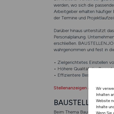
werden, wo sich die passende 
Arbeitgeber erhalten häufiger 
der Termine und Projektlaufzei
Darüber hinaus unterstützt das
Personalplanung. Unternehmen 
erschließen. BAUSTELLEN.JOBS
wahrgenommen und fest in die 
• Zielgerichtetes Einstellen 
• Höhere Qualität der Bewer
• Effizientere Besetzung offe
Stellenanzeigen auf BAUST
Wir verwe
Inhalten a
BAUSTELLEN.JOBS
Website n
Inhalte u
Beim Thema Bau-Stellenangebo
Wenn Sie a