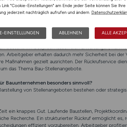
ie lässt sich der Bedarf realistisch darstellen und welche 
Link "Cookie-Einstellungen" am Ende jeder Seite können Sie Ihre
pannten Arbeitsmarkt ist persönliche Orientierung ein wi
ng jederzeit nachträglich aufrufen und ändern.
Datenschutzerklä
N.JOBS bietet Bauunternehmen die Möglichkeit, sich indi
 bevor sie ihre Stellenangebote einstellen.
E-EINSTELLUNGEN
ABLEHNEN
ALLE AKZEP
 besonders dann hilfreich, wenn mehrere Bau-Stellenangeb
arf besteht. Im Gespräch lassen sich Erwartungen, Rahm
. Arbeitgeber erhalten dadurch mehr Sicherheit bei der V
re Maßnahmen gezielt ausrichten. Der Rückrufservice dient
d um das Thema Bau-Stellenangebote.
 für Bauunternehmen besonders sinnvoll?
arstellung von Stellenangeboten bestehen oder strategi
Zeit ein knappes Gut. Laufende Baustellen, Projektkoordin
iche Recherche. Ein strukturierter Rückruf ermöglicht es,
cheidungen effizient vorzubereiten. Arbeitgeber profitier