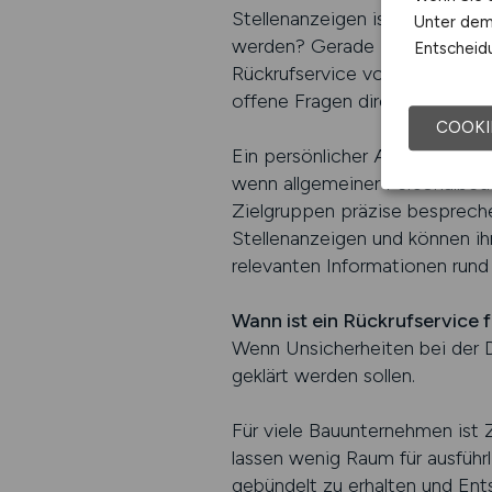
Stellenanzeigen ist sinnvoll, w
Unter dem 
werden? Gerade in einem anges
Entscheidu
Rückrufservice von BAUSTELLE
offene Fragen direkt zu klären,
COOKI
Ein persönlicher Austausch ist
wenn allgemeiner Personalbed
Zielgruppen präzise besprechen
Stellenanzeigen und können ih
relevanten Informationen run
Wann ist ein Rückrufservice
Wenn Unsicherheiten bei der D
geklärt werden sollen.
Für viele Bauunternehmen ist 
lassen wenig Raum für ausführl
gebündelt zu erhalten und Ents