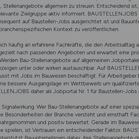
s, Stellenangebote allgemein zu streuen. Entscheidend is
relevante Zielgruppe aktiv informiert. BAUSTELLEN.JOBS b
onsequent auf Baustellen-Jobs ausgerichtet ist und Bauunt
 branchenspezifischen Kontext zu veröffentlichen.
ch häufig an erfahrene Fachkräfte, die den Arbeitsalltag 
zielt nach passenden Angeboten und erwartet eine profe
erden Bau-Stellenangebote auf allgemeinen Jobportalen 
zeigen unter oder wirken austauschbar. Auf BAUSTELLEN
wusst mit Jobs im Bauwesen beschäftigt. Für Arbeitgeber 
e bessere Ausgangslage im Wettbewerb um qualifizierte 
N.JOBS daher als Jobportal Nr. 1 für Baustellen-Jobs e
er Signalwirkung. Wer Bau-Stellenangebote auf einer spezial
 die Besonderheiten der Branche versteht und ernsthaft Fac
wahrgenommen und positiv bewertet. Gerade im Bauwese
lle spielen, ist Vertrauen ein entscheidender Faktor. BA
erstützt Bauunternehmen dabei, ihre Stellenangebote gl