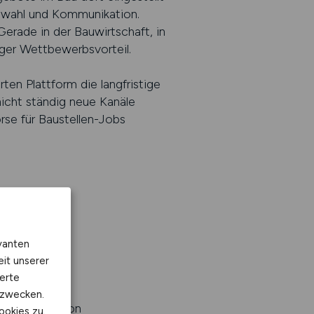
uswahl und Kommunikation.
erade in der Bauwirtschaft, in
tiger Wettbewerbsvorteil.
ten Plattform die langfristige
icht ständig neue Kanäle
se für Baustellen-Jobs
vanten
eit unserer
erte
kzwecken.
Welche Art von
ookies zu.