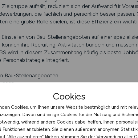
Zielgruppe aufhält, reduziert sich der Aufwand für Vora
Bewerbungen, die fachlich und persönlich besser passen. G
ten eine große Rolle spielen, ist diese Effizienz ein wich
 Einstellen von Bau-Stellenangeboten auf einer spezialisier
können ihre Recruiting-Aktivitäten bündeln und müssen n
 wird in diesem Zusammenhang häufig als beste Jobbör
Personalstrategie integriert.
von Bau-Stellenangeboten
bungen
ner Positionen
Cookies
ELLEN.JOBS schalten
nden Cookies, um Ihnen unsere Website bestmöglich und mit rele
nzuzeigen. Davon sind einige Cookies für die Nutzung und Sicherh
 Rückrufservice
otwendig, während andere Cookies dabei helfen, Ihnen personalisi
nd Funktionen anzubieten. Sie dienen außerdem anonymen Statisti
te entstehen bei vielen Arbeitgebern konkrete Fragen. 
uf "Alle akzeptieren" klicken, stimmen Sie der Verwendung aller C