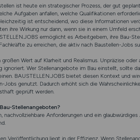
ellen ist heute ein strategischer Prozess, der gut geplan
lche Aufgaben anfallen, welche Qualifikationen erforderl
ichzeitig ist entscheidend, wo diese Informationen verö
ten ihre Wirkung nur dann, wenn sie in einem Umfeld ersc
STELLEN.JOBS ermöglicht es Arbeitgebern, ihre Bau-Stel
Fachkräfte zu erreichen, die aktiv nach Baustellen-Jobs s
großen Wert auf Klarheit und Realismus. Unpräzise oder 
ignoriert. Wer Stellenangebote im Bau einstellt, sollte da
einen. BAUSTELLEN.JOBS bietet diesen Kontext und wird
len-Jobs genutzt. Dadurch erhöht sich die Wahrscheinlichk
sthaft geprüft werden.
 Bau-Stellenangeboten?
 nachvollziehbare Anforderungen und ein glaubwürdiges A
nd.
ten Veröffentlichung liegt in der Effizienz. Wenn Stellena