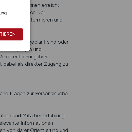
Zielgruppen können erreicht
chtiger Faktor. Der
rung
viduell zu informieren und
TIEREN
ote parallel geplant sind oder
enbedingungen und
eröffentlichung ihrer
 dabei als direkter Zugang zu
sche Fragen zur Personalsuche
ation und Mitarbeiterführung
 relevante Informationen
en von klarer Orientierung und