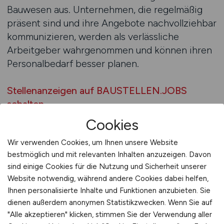
Bauwesen aus. Unternehmen, die regelmäßig
präsent sind und ihre Angebote nachvollziehbar
kommunizieren, werden als verlässliche
Arbeitgeber wahrgenommen und können ihren
Personalbedarf besser planen.
Stellenanzeigen auf BAUSTELLEN.JOBS
schalten
Cookies
BAUSTELLEN.JOBS Beratung
Wir verwenden Cookies, um Ihnen unsere Website
anfordern
bestmöglich und mit relevanten Inhalten anzuzeigen. Davon
sind einige Cookies für die Nutzung und Sicherheit unserer
Die Erstellung und Veröffentlichung von Bau-
Website notwendig, während andere Cookies dabei helfen,
Stellenanzeigen wirft in vielen Unternehmen
Ihnen personalisierte Inhalte und Funktionen anzubieten. Sie
ähnliche Fragen auf. Welche Inhalte sind für
dienen außerdem anonymen Statistikzwecken. Wenn Sie auf
Fachkräfte relevant, wie detailliert sollten
"Alle akzeptieren" klicken, stimmen Sie der Verwendung aller
Aufgaben beschrieben werden und welche