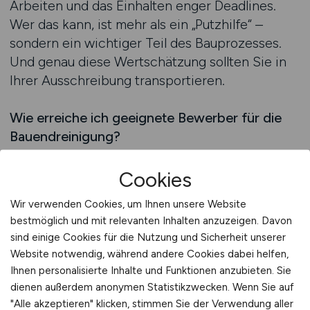
Arbeiten und das Einhalten enger Deadlines.
Wer das kann, ist mehr als ein „Putzhilfe“ –
sondern ein wichtiger Teil des Bauprozesses.
Und genau diese Wertschätzung sollten Sie in
Ihrer Ausschreibung transportieren.
Wie erreiche ich geeignete Bewerber für die
Bauendreinigung?
Neben dem Inhalt der Anzeige spielt die
Platzierung eine zentrale Rolle. Generische
Cookies
Jobbörsen führen oft zu vielen irrelevanten
Wir verwenden Cookies, um Ihnen unsere Website
Bewerbungen. Stattdessen empfiehlt es sich,
bestmöglich und mit relevanten Inhalten anzuzeigen. Davon
gezielt dort zu inserieren, wo Fachkräfte für
sind einige Cookies für die Nutzung und Sicherheit unserer
Bauberufe suchen – also auf Plattformen mit
Website notwendig, während andere Cookies dabei helfen,
bauspezifischem Fokus und entsprechender
Ihnen personalisierte Inhalte und Funktionen anzubieten. Sie
Zielgruppenreichweite. Nur so lässt sich
dienen außerdem anonymen Statistikzwecken. Wenn Sie auf
sicherstellen, dass Ihre Anzeige nicht untergeht,
"Alle akzeptieren" klicken, stimmen Sie der Verwendung aller