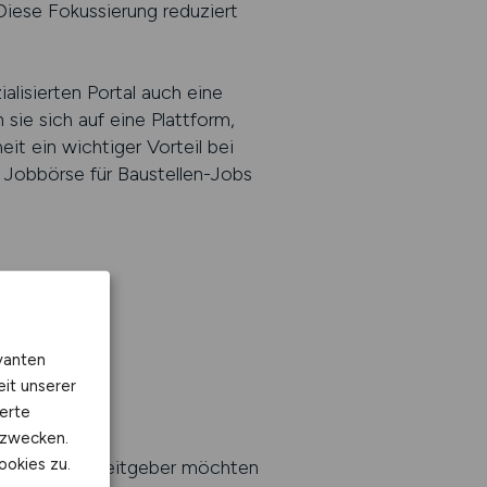
Diese Fokussierung reduziert
lisierten Portal auch eine
sie sich auf eine Plattform,
eit ein wichtiger Vorteil bei
Jobbörse für Baustellen-Jobs
vanten
eit unserer
erte
kzwecken.
ookies zu.
e Fragen. Arbeitgeber möchten