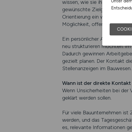
Unter dem 
wissen, wie sie ihre offenen Po
Entscheidu
gewünschte Zielgruppe am bes
Orientierung ein wichtiger 
Möglichkeit, offene Punkte dir
COOKI
Ein persönlicher Austausch is
neu strukturieren möchten. Im
Dadurch gewinnen Arbeitgeber 
gezielt planen. Der Kontakt d
Stellenanzeigen im Bauwesen.
Wann ist der direkte Kontakt
Wenn Unsicherheiten bei der 
geklärt werden sollen.
Für viele Bauunternehmen ist Z
werden, und das Tagesgeschäft
es, relevante Informationen ge