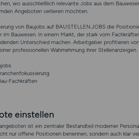
chen, wo ausschließlich relevante Jobs aus dem Bauwesen
remden Angeboten verlieren möchten.
atzierung von Baujobs auf BAUSTELLEN.JOBS die Positioni
 im Bauwesen. In einem Markt, der stark vom Fachkräftem
eidenden Unterschied machen. Arbeitgeber profitieren vo
einer professionellen Wahrnehmung ihrer Stellenanzeigen.
ujobs
Branchenfokussierung
Bau-Fachkräften
te einstellen
nangeboten ist ein zentraler Bestandteil moderner Perso
ht nur offene Positionen benennen, sondern auch klar ve