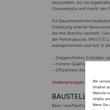
einzustellen, wo sie regelmäß
Streuverluste und macht den Re
Für Bauunternehmen bedeutet d
Entlastung interner Ressourcen
die ihre Branche versteht. Gera
der Personalsuche. BAUSTELL
wahrgenommen und fest in die 
• Zielgerichtetes Einstellen 
• Höhere Qualität der Bewer
• Effizientere Besetzung offe
Wir verwe
Stellenanzeigen auf BAUST
Inhalten a
Website n
BAUSTELLEN.JOB
Inhalte u
Wenn Sie a
Beim Veröffentlichen von Bau