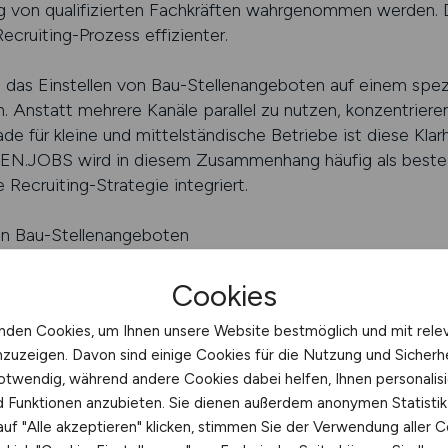
ig von qualifizierten Fachkräften wahrgenommen werden. 
cruiting-Prozess effizienter.
as Einstellen von Bau-Stellenangeboten auf einem spezia
. Anstatt mehrere Kanäle parallel zu nutzen, konzentrieren 
de für kleine und mittelständische Betriebe ist diese Klarh
EN.JOBS wird in diesem Zusammenhang häufig als beste 
Recruiting-Strategie integriert.
von Bau-Stellenangeboten
bungen
ner Baujobs
Cookies
nden Cookies, um Ihnen unsere Website bestmöglich und mit rele
ELLEN.JOBS schalten
nzuzeigen. Davon sind einige Cookies für die Nutzung und Sicherh
otwendig, während andere Cookies dabei helfen, Ihnen personalisi
S Kontakt
nd Funktionen anzubieten. Sie dienen außerdem anonymen Statisti
uf "Alle akzeptieren" klicken, stimmen Sie der Verwendung aller C
jobs und Bau-Stellenangeboten entstehen häufig konkret