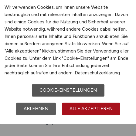
Zusammenhang ein wichtiger Bestandteil eines
Wir verwenden Cookies, um Ihnen unsere Website
professionellen Jobportals, weil sie
bestmöglich und mit relevanten Inhalten anzuzeigen. Davon
sind einige Cookies für die Nutzung und Sicherheit unserer
Orientierung bietet und Unsicherheiten abbaut.
Website notwendig, während andere Cookies dabei helfen,
Ihnen personalisierte Inhalte und Funktionen anzubieten. Sie
Gerade bei Bauprojekten unterscheiden sich
dienen außerdem anonymen Statistikzwecken. Wenn Sie auf
die Rahmenbedingungen stark.
"Alle akzeptieren" klicken, stimmen Sie der Verwendung aller
Projektlaufzeiten, Einsatzorte und
Cookies zu. Unter dem Link "Cookie-Einstellungen" am Ende
Qualifikationsanforderungen variieren erheblich
jeder Seite können Sie Ihre Entscheidung jederzeit
und müssen sinnvoll dargestellt werden. Die
nachträglich aufrufen und ändern.
Datenschutzerklärung
Möglichkeit, Rückfragen zu stellen, erleichtert
diesen Prozess und sorgt dafür, dass
COOKIE-EINSTELLUNGEN
Arbeitgeber fundierte Entscheidungen treffen
können. Eine direkte Kontaktoption schafft
ABLEHNEN
ALLE AKZEPTIEREN
Klarheit und unterstützt einen strukturierten
Veröffentlichungsprozess.