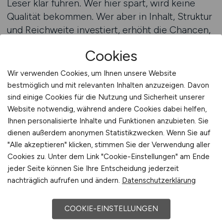
Leser klar führen. Wer hier spart, wird keine
Qualität bekommen. Wer aber in Inhalt, Struktur
und Reichweite investiert, erhöht die Chancen,
das Projekt mit den richtigen Leuten erfolgreich
Cookies
umzusetzen – weltweit.
Wir verwenden Cookies, um Ihnen unsere Website
Stellenanzeigen auf BAUSTELLEN.JOBS
bestmöglich und mit relevanten Inhalten anzuzeigen. Davon
schalten
sind einige Cookies für die Nutzung und Sicherheit unserer
Website notwendig, während andere Cookies dabei helfen,
Ihnen personalisierte Inhalte und Funktionen anzubieten. Sie
BAUSTELLEN.JOBS verbindet Sie
dienen außerdem anonymen Statistikzwecken. Wenn Sie auf
mit global einsatzfähigen
"Alle akzeptieren" klicken, stimmen Sie der Verwendung aller
Cookies zu. Unter dem Link "Cookie-Einstellungen" am Ende
Fachkräften
jeder Seite können Sie Ihre Entscheidung jederzeit
Globale Bauprojekte verlangen nach Personal,
nachträglich aufrufen und ändern.
Datenschutzerklärung
das nicht nur fachlich versiert, sondern auch
mobil, anpassungsfähig und belastbar ist. Diese
COOKIE-EINSTELLUNGEN
Anforderungen gehen weit über das hinaus, was