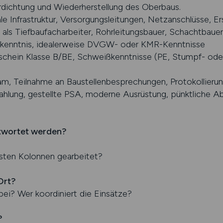
dichtung und Wiederherstellung des Oberbaus.
e Infrastruktur, Versorgungsleitungen, Netzanschlüsse, E
als Tiefbaufacharbeiter, Rohrleitungsbauer, Schachtbauer o
tekenntnis, idealerweise DVGW- oder KMR-Kenntnisse
schein Klasse B/BE, Schweißkenntnisse (PE, Stumpf- ode
m, Teilnahme an Baustellenbesprechungen, Protokollier
zahlung, gestellte PSA, moderne Ausrüstung, pünktliche A
twortet werden?
festen Kolonnen gearbeitet?
Ort?
abei? Wer koordiniert die Einsätze?
?