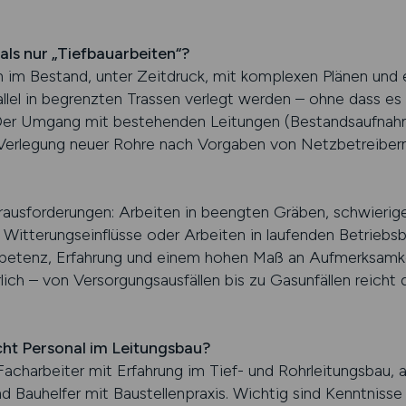
ls nur „Tiefbauarbeiten“?
n im Bestand, unter Zeitdruck, mit komplexen Plänen und
lel in begrenzten Trassen verlegt werden – ohne dass es
er Umgang mit bestehenden Leitungen (Bestandsaufnahm
Verlegung neuer Rohre nach Vorgaben von Netzbetreiber
sforderungen: Arbeiten in beengten Gräben, schwierige
Witterungseinflüsse oder Arbeiten in laufenden Betriebsbe
petenz, Erfahrung und einem hohen Maß an Aufmerksamkei
rlich – von Versorgungsausfällen bis zu Gasunfällen reich
cht Personal im Leitungsbau?
acharbeiter mit Erfahrung im Tief- und Rohrleitungsbau, 
 Bauhelfer mit Baustellenpraxis. Wichtig sind Kenntnisse