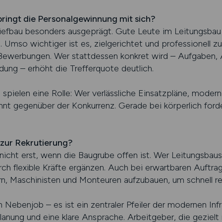
ingt die Personalgewinnung mit sich?
iefbau besonders ausgeprägt. Gute Leute im Leitungsbau 
. Umso wichtiger ist es, zielgerichtet und professionell z
werbungen. Wer stattdessen konkret wird – Aufgaben, A
ldung – erhöht die Trefferquote deutlich.
ielen eine Rolle: Wer verlässliche Einsatzpläne, modern
nnt gegenüber der Konkurrenz. Gerade bei körperlich for
 zur Rekrutierung?
icht erst, wenn die Baugrube offen ist. Wer Leitungsbaustel
rch flexible Kräfte ergänzen. Auch bei erwartbaren Auftrag
ern, Maschinisten und Monteuren aufzubauen, um schnell r
 Nebenjob – es ist ein zentraler Pfeiler der modernen Infr
lanung und eine klare Ansprache. Arbeitgeber, die gezielt 