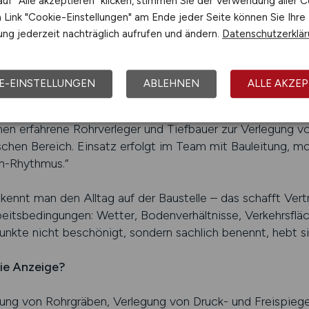
uf "Alle akzeptieren" klicken, stimmen Sie der Verwendung aller C
Link "Cookie-Einstellungen" am Ende jeder Seite können Sie Ihre
setzten Technik, zur Teamstruktur, zu geplanten Bauzeit
ng jederzeit nachträglich aufrufen und ändern.
Datenschutzerklä
e Anzeige glaubwürdiger. Erfahrene Fachkräfte erkennen 
haben – oder mit einem, der den Tiefbau unterschätzt.
E-EINSTELLUNGEN
ABLEHNEN
ALLE AKZEP
iert sein?
ohne leere Versprechungen. Ein Beispiel: Statt „Wir suchen
hen erfahrene Rohrverleger und Tiefbauer zur Verlegung v
chen Bereich. Einsatz erfolgt im Team mit Bauleitung, mo
n-Rhythmus.“
ennt man den Alltag auf der Baustelle – das schafft Vertr
Arbeitsbedingungen: Wetter, Bodenverhältnisse, Verkehrsfl
unkte nicht beschönigt, sondern sachlich benennt, hebt s
ie Anzeige?
llung von Rohrgräben, Verlegung von Druck- und Freispiege