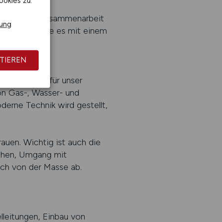
ookies zu.
en oder zur Zusammenarbeit
rung
sofort, ob sie es mit einem
TIEREN
 Verstärkung für unser
on Gas-, Wasser- und
derne Technik wird gestellt,
auen. Wichtig ist auch die
ächen, Umgang mit
ich von der Masse ab.
lleitungen, Einbau von