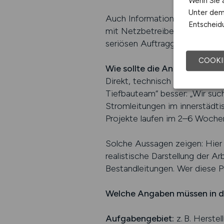
Wenn Sie a
Unter dem 
Auch Informationen zur einge
Entscheidu
mit Netzbetreibern machen ein
seriösen Auftraggeber zu tun 
COOKI
Wie sollte die Anzeige formul
Direkt, technisch korrekt und 
Tiefbauteam“ besser: „Wir suc
Stromleitungen im innerstädtis
Projekte laufen im 2–6 Woche
Solche Aussagen zeigen: Hier k
realistische Darstellung der 
Bestandleitungen. Wer diese P
Welche Angaben müssen in d
Aufgabengebiet:
z. B. Herste