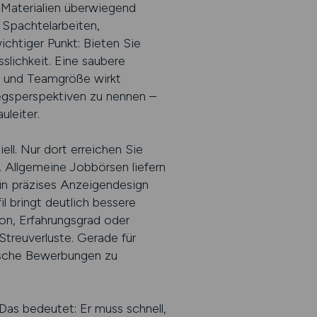
 Materialien überwiegend
 Spachtelarbeiten,
chtiger Punkt: Bieten Sie
slichkeit. Eine saubere
l) und Teamgröße wirkt
iegsperspektiven zu nennen –
uleiter.
ll. Nur dort erreichen Sie
 Allgemeine Jobbörsen liefern
Ein präzises Anzeigendesign
l bringt deutlich bessere
ion, Erfahrungsgrad oder
treuverluste. Gerade für
alsche Bewerbungen zu
Das bedeutet: Er muss schnell,