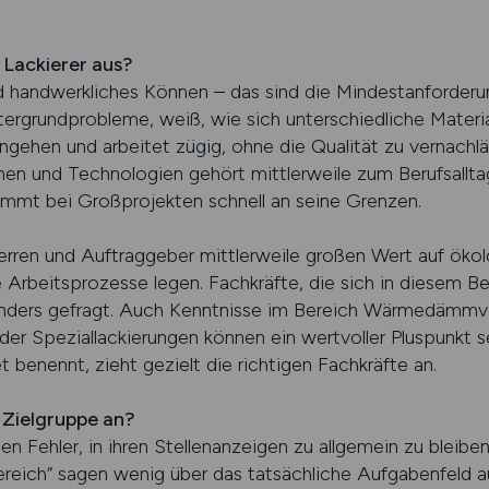
 Lackierer aus?
nd handwerkliches Können – das sind die Mindestanforderu
tergrundprobleme, weiß, wie sich unterschiedliche Materia
ngehen und arbeitet zügig, ohne die Qualität zu vernach
en und Technologien gehört mittlerweile zum Berufsallta
 kommt bei Großprojekten schnell an seine Grenzen.
rren und Auftraggeber mittlerweile großen Wert auf ökol
 Arbeitsprozesse legen. Fachkräfte, die sich in diesem B
esonders gefragt. Auch Kenntnisse im Bereich Wärmedäm
r Speziallackierungen können ein wertvoller Pluspunkt s
t benennt, zieht gezielt die richtigen Fachkräfte an.
e Zielgruppe an?
 Fehler, in ihren Stellenanzeigen zu allgemein zu bleiben
eich“ sagen wenig über das tatsächliche Aufgabenfeld aus