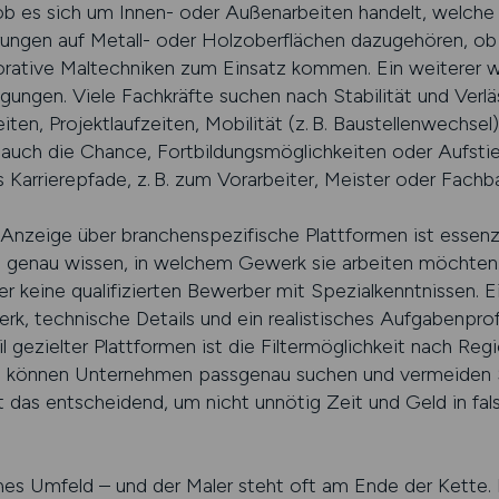
 ob es sich um Innen- oder Außenarbeiten handelt, welche
ungen auf Metall- oder Holzoberflächen dazugehören, ob
ative Maltechniken zum Einsatz kommen. Ein weiterer wi
ungen. Viele Fachkräfte suchen nach Stabilität und Verläs
ten, Projektlaufzeiten, Mobilität (z. B. Baustellenwechse
 auch die Chance, Fortbildungsmöglichkeiten oder Aufst
Karrierepfade, z. B. zum Vorarbeiter, Meister oder Fachba
 Anzeige über branchenspezifische Plattformen ist essenzie
e genau wissen, in welchem Gewerk sie arbeiten möchten.
er keine qualifizierten Bewerber mit Spezialkenntnissen. 
k, technische Details und ein realistisches Aufgabenprofi
il gezielter Plattformen ist die Filtermöglichkeit nach Reg
ch können Unternehmen passgenau suchen und vermeiden S
t das entscheidend, um nicht unnötig Zeit und Geld in f
ches Umfeld – und der Maler steht oft am Ende der Kette. 