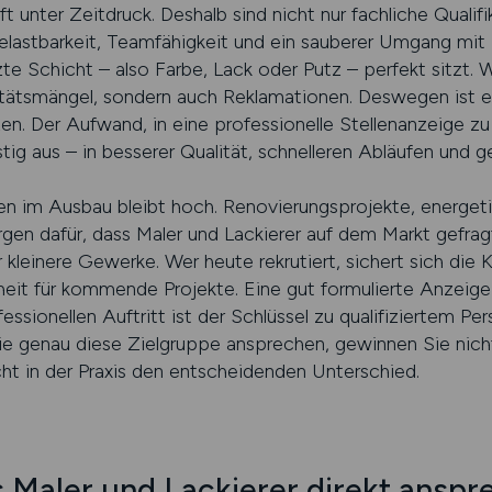
oft unter Zeitdruck. Deshalb sind nicht nur fachliche Quali
Belastbarkeit, Teamfähigkeit und ein sauberer Umgang mi
zte Schicht – also Farbe, Lack oder Putz – perfekt sitzt.
alitätsmängel, sondern auch Reklamationen. Deswegen ist 
zen. Der Aufwand, in eine professionelle Stellenanzeige zu
istig aus – in besserer Qualität, schnelleren Abläufen und
en im Ausbau bleibt hoch. Renovierungsprojekte, energet
en dafür, dass Maler und Lackierer auf dem Markt gefragt 
kleinere Gewerke. Wer heute rekrutiert, sichert sich die
heit für kommende Projekte. Eine gut formulierte Anzeige m
sionellen Auftritt ist der Schlüssel zu qualifiziertem Per
 die genau diese Zielgruppe ansprechen, gewinnen Sie nic
ht in der Praxis den entscheidenden Unterschied.
 Maler und Lackierer direkt anspr