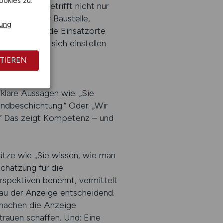
ookies zu.
wird. Das betrifft nicht nur
gung auf der Baustelle,
rung
der wechselnde Einsatzorte
 worauf sie sich einstellen
TIEREN
klare Aussagen wie: „Sie
Endbeschichtung.“ Oder: „Wir
.“ Das zeigt Kompetenz – und
 Sätze wie „Sie wissen, wie man
chätzung für die
rspektiven benennt, vermittelt
fbau der Anzeige entscheidend.
 machen die Anzeige
rtrauen schaffen. Und: Eine