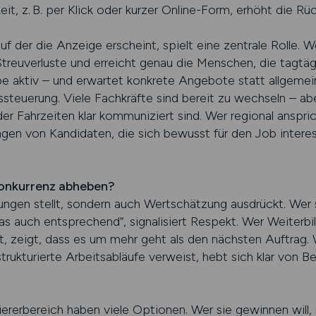
, z. B. per Klick oder kurzer Online-Form, erhöht die Rü
uf der die Anzeige erscheint, spielt eine zentrale Rolle. 
treuverluste und erreicht genau die Menschen, die tagtäg
uppe aktiv – und erwartet konkrete Angebote statt allgeme
steuerung. Viele Fachkräfte sind bereit zu wechseln – ab
er Fahrzeiten klar kommuniziert sind. Wer regional anspric
gen von Kandidaten, die sich bewusst für den Job interess
Konkurrenz abheben?
ngen stellt, sondern auch Wertschätzung ausdrückt. Wer s
das auch entsprechend“, signalisiert Respekt. Wer Weiterb
 zeigt, dass es um mehr geht als den nächsten Auftrag. 
rukturierte Arbeitsabläufe verweist, hebt sich klar von B
ererbereich haben viele Optionen. Wer sie gewinnen will,