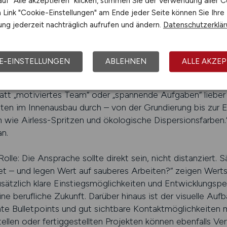
uf "Alle akzeptieren" klicken, stimmen Sie der Verwendung aller C
er. Gleichzeitig sollte klar benannt werden, was geboten 
Link "Cookie-Einstellungen" am Ende jeder Seite können Sie Ihre
t, sondern auch Arbeitszeiten, Projektlaufzeiten, Verpfle
ng jederzeit nachträglich aufrufen und ändern.
Datenschutzerklä
benenfalls Dienstfahrzeuge. Besonders mobile Einsätze o
rden. Fachkräfte schätzen es, wenn sie im Vorfeld wissen,
E-EINSTELLUNGEN
ABLEHNEN
ALLE AKZEP
sprechende Anzeige?
tatt „motiviertes Team“ oder „spannende Aufgaben“ lieber 
iten im Innenausbau durch – von der Grundierung bis zur 
 wie Airless-Spritzen und ökologische Dispersionsfarben
n.
olle: Die Ansprache sollte direkt sein, nicht distanziert.
et – und legen Wert auf sauberes Arbeiten?“ zeigen Werts
usätzlich klare Einstiegsmöglichkeiten und Entwicklungspe
ine berufliche Zukunft. Darüber hinaus ist der visuelle Au
nte Bulletpoints und gut sichtbare Kontaktmöglichkeiten
tellen oder fertiggestellten Projekten können ebenfalls Ve