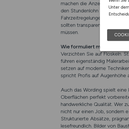
Wenn Sie a
machen die Anzeige glaubwürdig
Unter dem 
den Stundenlohn oder das Gehal
Entscheidu
Fahrzeitregelungen oder gege
sollten transparent gemacht we
müssen.
COOKI
Wie formuliert man eine an
Verzichten Sie auf Floskeln. S
führen eigenständig Malerarbe
setzen auf moderne Techniken
spricht Profis auf Augenhöhe a
Auch das Wording spielt eine R
Oberflächen perfekt vorbereit
handwerkliche Qualität. Wer z
nicht nur einen Job, sondern e
Strukturierte Absätze, prägna
lesefreundlich. Bilder von Baus