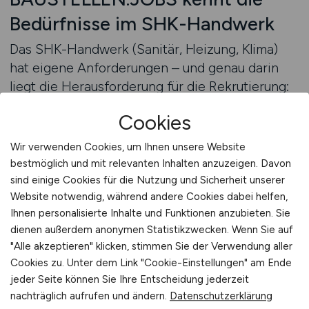
Bedürfnisse im SHK-Handwerk
Das SHK-Handwerk (Sanitär, Heizung, Klima)
hat eigene Anforderungen – und genau darin
liegt die Herausforderung für die Rekrutierung:
Wer nicht versteht, wie diese Branche
Cookies
funktioniert, verfehlt die Zielgruppe. Der
klassische Anlagenmechaniker,
Wir verwenden Cookies, um Ihnen unsere Website
Heizungsmonteur oder Installateur sucht keine
bestmöglich und mit relevanten Inhalten anzuzeigen. Davon
Karriereschritte auf dem Papier, sondern ein
sind einige Cookies für die Nutzung und Sicherheit unserer
solides Umfeld auf der Baustelle, verlässliche
Website notwendig, während andere Cookies dabei helfen,
Ihnen personalisierte Inhalte und Funktionen anzubieten. Sie
Technik und ein klar strukturiertes Projekt. Wer
dienen außerdem anonymen Statistikzwecken. Wenn Sie auf
diese Bedürfnisse kennt, kann Anzeigen
"Alle akzeptieren" klicken, stimmen Sie der Verwendung aller
gestalten, die wirken – ohne Schnickschnack,
Cookies zu. Unter dem Link "Cookie-Einstellungen" am Ende
aber mit Substanz. Genau das ist der Schlüssel,
jeder Seite können Sie Ihre Entscheidung jederzeit
um nicht nur Sichtbarkeit zu erzeugen, sondern
nachträglich aufrufen und ändern.
Datenschutzerklärung