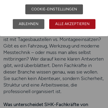
echte Bewerbungen zu bekommen.
COOKIE-EINSTELLUNGEN
SHK-Fachkräfte erwarten konkrete
Informationen: Welche Systeme werden
ABLEHNEN
ALLE AKZEPTIEREN
eingesetzt? Geht es um Neubauinstallation,
Altbausanierung oder Wartungsaufträge? Was
ist mit Tagesbaustellen vs. Montageeinsätzen?
Gibt es ein Fahrzeug, Werkzeug und moderne
Messtechnik – oder muss man alles selbst
mitbringen? Wer darauf keine klaren Antworten
gibt, wird überblättert. Denn Fachkräfte in
dieser Branche wissen genau, was sie wollen.
Sie suchen kein Abenteuer, sondern Sicherheit,
Struktur und eine Arbeitsweise, die
professionell organisiert ist.
Was unterscheidet SHK-Fachkräfte von