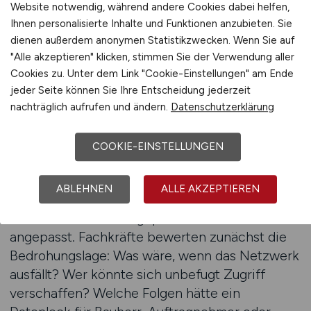
Website notwendig, während andere Cookies dabei helfen,
Vorgaben und die digitale Souveränität auf der
Ihnen personalisierte Inhalte und Funktionen anzubieten. Sie
Baustelle. Die internationale Norm ISO 27001 ist
dienen außerdem anonymen Statistikzwecken. Wenn Sie auf
der zentrale Standard für
"Alle akzeptieren" klicken, stimmen Sie der Verwendung aller
Informationssicherheits-Managementsysteme
Cookies zu. Unter dem Link "Cookie-Einstellungen" am Ende
(ISMS). Sie definiert ein strukturiertes
jeder Seite können Sie Ihre Entscheidung jederzeit
Vorgehen, um Risiken zu identifizieren,
nachträglich aufrufen und ändern.
Datenschutzerklärung
Schutzmaßnahmen umzusetzen und deren
Wirksamkeit dauerhaft zu überwachen. Auf
COOKIE-EINSTELLUNGEN
Baustellen bedeutet das: Jedes Netzwerk, jeder
Router, jede Zugriffsmöglichkeit muss in ein
ABLEHNEN
ALLE AKZEPTIEREN
ganzheitliches Sicherheitskonzept eingebettet
sein – dokumentiert, geprüft und kontinuierlich
angepasst. Fachkräfte bewerten zunächst die
Bedrohungslage: Was wäre, wenn das Netzwerk
ausfällt? Wer könnte sich unbefugt Zugriff
verschaffen? Welche Folgen hätte ein