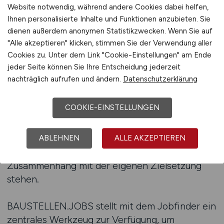
beruflichen Entwicklung passen.
Website notwendig, während andere Cookies dabei helfen,
Ihnen personalisierte Inhalte und Funktionen anzubieten. Sie
Der Einsatz eines Jobfinders ermöglicht es, die
dienen außerdem anonymen Statistikzwecken. Wenn Sie auf
Jobsuche systematisch zu gestalten und
"Alle akzeptieren" klicken, stimmen Sie der Verwendung aller
Cookies zu. Unter dem Link "Cookie-Einstellungen" am Ende
regelmäßig zu überprüfen, welche neuen
jeder Seite können Sie Ihre Entscheidung jederzeit
Angebote veröffentlicht wurden. Arbeitnehmer
nachträglich aufrufen und ändern.
Datenschutzerklärung
können so ihre Suche anpassen und sich auf
Richtungen konzentrieren, die langfristig
COOKIE-EINSTELLUNGEN
sinnvoll erscheinen. Diese Struktur reduziert
Unsicherheit und erleichtert die
Entscheidungsfindung, weil Angebote nicht
ABLEHNEN
ALLE AKZEPTIEREN
isoliert betrachtet werden, sondern im
Zusammenhang mit der eigenen Zielsetzung
stehen.
BAUSTELLEN.JOBS stellt mit dem Jobfinder ein
zentrales Werkzeug zur Verfügung, um