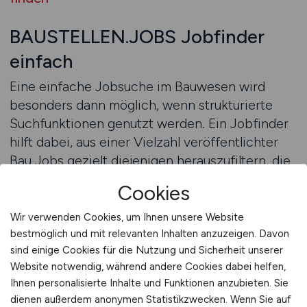
BAUSTELLEN.JOBS Jobfinder
einfach
Eine einfache Jobsuche im Bauwesen wird
besonders dann möglich, wenn strukturierte
Suchfunktionen genutzt werden. Ein Jobfinder
hilft dabei, aus einer Vielzahl veröffentlichter
Bau Jobs gezielt diejenigen herauszufiltern, die
zu den eigenen Vorstellungen passen. Statt
Cookies
lange Listen unübersichtlich zu durchscrollen,
ermöglicht ein Jobfinder eine klare und
Wir verwenden Cookies, um Ihnen unsere Website
überschaubare Darstellung relevanter
bestmöglich und mit relevanten Inhalten anzuzeigen. Davon
sind einige Cookies für die Nutzung und Sicherheit unserer
Angebote. Das spart Zeit und reduziert den
Website notwendig, während andere Cookies dabei helfen,
Aufwand erheblich.
Ihnen personalisierte Inhalte und Funktionen anzubieten. Sie
dienen außerdem anonymen Statistikzwecken. Wenn Sie auf