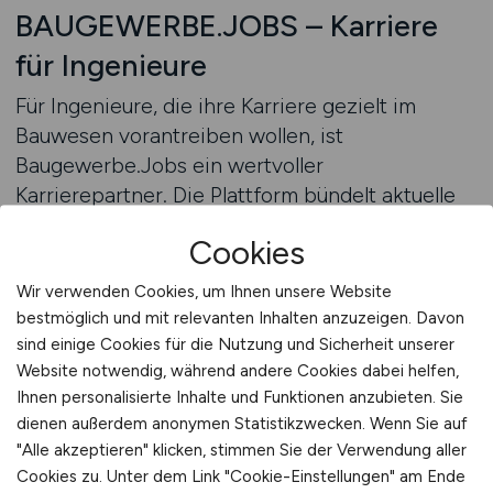
BAUGEWERBE.JOBS – Karriere
für Ingenieure
Für Ingenieure, die ihre Karriere gezielt im
Bauwesen vorantreiben wollen, ist
Baugewerbe.Jobs ein wertvoller
Karrierepartner. Die Plattform bündelt aktuelle
Stellenangebote aus allen Bereichen der
Cookies
Baubranche und bietet Ingenieuren eine
effiziente Möglichkeit, ihre nächste
Wir verwenden Cookies, um Ihnen unsere Website
Herausforderung zu finden. Durch die
bestmöglich und mit relevanten Inhalten anzuzeigen. Davon
Spezialisierung auf Baujobs unterscheidet sich
sind einige Cookies für die Nutzung und Sicherheit unserer
das Portal deutlich von allgemeinen Jobbörsen
Website notwendig, während andere Cookies dabei helfen,
Ihnen personalisierte Inhalte und Funktionen anzubieten. Sie
und ermöglicht eine präzise und zielgerichtete
dienen außerdem anonymen Statistikzwecken. Wenn Sie auf
Suche.
"Alle akzeptieren" klicken, stimmen Sie der Verwendung aller
Cookies zu. Unter dem Link "Cookie-Einstellungen" am Ende
Baugewerbe.Jobs veröffentlicht