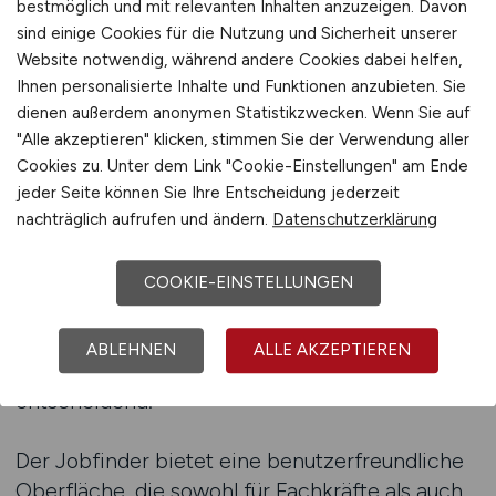
bestmöglich und mit relevanten Inhalten anzuzeigen. Davon
finden
sind einige Cookies für die Nutzung und Sicherheit unserer
Website notwendig, während andere Cookies dabei helfen,
BAUGEWERBE.JOBS – Der
Ihnen personalisierte Inhalte und Funktionen anzubieten. Sie
dienen außerdem anonymen Statistikzwecken. Wenn Sie auf
Jobfinder für Bauprofis
"Alle akzeptieren" klicken, stimmen Sie der Verwendung aller
Mit dem Jobfinder für Bauprofis wird die Suche
Cookies zu. Unter dem Link "Cookie-Einstellungen" am Ende
nach passenden Baujobs so einfach wie nie.
jeder Seite können Sie Ihre Entscheidung jederzeit
Arbeitnehmer können gezielt nach aktuellen
nachträglich aufrufen und ändern.
Datenschutzerklärung
Ausschreibungen suchen und die Ergebnisse
nach Beruf, Region und Erfahrung filtern. Das
COOKIE-EINSTELLUNGEN
spart Zeit und bringt Bewerber schneller ans
Ziel. Gerade in einer Branche, in der täglich
ABLEHNEN
ALLE AKZEPTIEREN
neue Projekte starten, ist ein aktueller Überblick
entscheidend.
Der Jobfinder bietet eine benutzerfreundliche
Oberfläche, die sowohl für Fachkräfte als auch