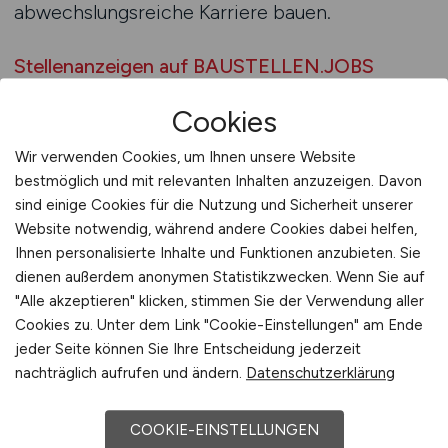
abwechslungsreiche Karriere bauen.
Stellenanzeigen auf BAUSTELLEN.JOBS
finden
Cookies
BAUGEWERBE.JOBS – Ihr
Wir verwenden Cookies, um Ihnen unsere Website
Planungs-Jobfinder
bestmöglich und mit relevanten Inhalten anzuzeigen. Davon
sind einige Cookies für die Nutzung und Sicherheit unserer
Ein spezialisierter Jobfinder für die Bauplanung
Website notwendig, während andere Cookies dabei helfen,
erleichtert die gezielte Suche nach passenden
Ihnen personalisierte Inhalte und Funktionen anzubieten. Sie
Stellen enorm. Baugewerbe.Jobs bietet hier
dienen außerdem anonymen Statistikzwecken. Wenn Sie auf
eine wertvolle Unterstützung, indem es die
"Alle akzeptieren" klicken, stimmen Sie der Verwendung aller
Cookies zu. Unter dem Link "Cookie-Einstellungen" am Ende
besten Angebote der Branche übersichtlich
jeder Seite können Sie Ihre Entscheidung jederzeit
zusammenführt. Bewerber finden dort
nachträglich aufrufen und ändern.
Datenschutzerklärung
Positionen in Ingenieurbüros, bei Bauträgern,
Generalunternehmern und Behörden – alles auf
COOKIE-EINSTELLUNGEN
einer Plattform. Die Nutzung eines Jobfinders