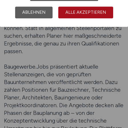
ist besonders für Fachkräfte in der Bauplanung
sinnvoll, da sie sich auf die spezifischen
ABLEHNEN
ALLE AKZEPTIEREN
Anforderungen der Branche konzentrieren
können. Statt in allgemeinen Stellenportalen zu
suchen, erhalten Planer hier maßgeschneiderte
Ergebnisse, die genau zu ihren Qualifikationen
passen.
Baugewerbe.Jobs präsentiert aktuelle
Stellenanzeigen, die von geprüften
Bauunternehmen veröffentlicht werden. Dazu
zählen Positionen für Bauzeichner, Technische
Planer, Architekten, Bauingenieure oder
Projektkoordinatoren. Die Angebote decken alle
Phasen der Bauplanung ab – von der
Konzeptentwicklung über die technische