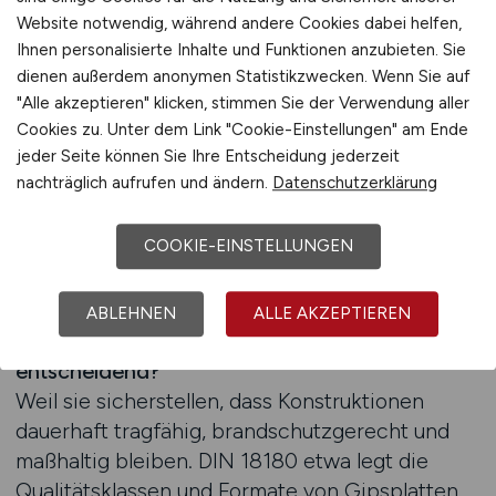
verbindliche Grundlage. Sie definieren
Website notwendig, während andere Cookies dabei helfen,
Anforderungen an Gipskartonplatten,
Ihnen personalisierte Inhalte und Funktionen anzubieten. Sie
Metallprofile und Zubehörteile – also an genau
dienen außerdem anonymen Statistikzwecken. Wenn Sie auf
die Bauteile, mit denen Trockenbau-Fachkräfte
"Alle akzeptieren" klicken, stimmen Sie der Verwendung aller
tagtäglich arbeiten. Wer auf BAUSTELLEN.JOBS
Cookies zu. Unter dem Link "Cookie-Einstellungen" am Ende
jeder Seite können Sie Ihre Entscheidung jederzeit
Stellenangebote im Bereich Trockenbau sucht
nachträglich aufrufen und ändern.
Datenschutzerklärung
oder anbietet, stellt fest: Normgerechtes
Arbeiten ist heute ein Muss, nicht nur im
COOKIE-EINSTELLUNGEN
Objektbau, sondern auch in Wohnbauprojekten
und bei Sanierungen.
ABLEHNEN
ALLE AKZEPTIEREN
Warum ist die Einhaltung dieser Normen so
entscheidend?
Weil sie sicherstellen, dass Konstruktionen
dauerhaft tragfähig, brandschutzgerecht und
maßhaltig bleiben. DIN 18180 etwa legt die
Qualitätsklassen und Formate von Gipsplatten