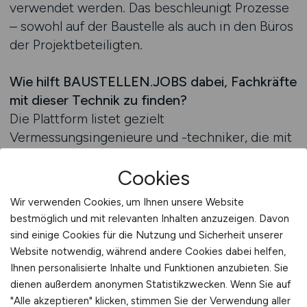
verwendet werden. Das beschleunigt Prozesse
– sowohl auf der Baustelle als auch in den Büros
der Projektbeteiligten.
Wie hilft BAUSTELLEN.JOBS dabei, Fachkräfte
mit dieser Technik zu finden?
Die Plattform listet gezielt
Vermessungsingenieure und -techniker, die mit
aktueller Messtechnik arbeiten – inklusive
Cookies
Angaben zu verwendeten Geräten (z. B. Trimble
SX10, Leica RTC360, Topcon GT),
Wir verwenden Cookies, um Ihnen unsere Website
Softwarekenntnissen (AutoCAD Civil, Revit, BIM
bestmöglich und mit relevanten Inhalten anzuzeigen. Davon
360, Geosite) und Einsatzschwerpunkten. Viele
sind einige Cookies für die Nutzung und Sicherheit unserer
dieser Fachkräfte bringen eigene Ausrüstung
Website notwendig, während andere Cookies dabei helfen,
mit, sind mobil und können sowohl für einzelne
Ihnen personalisierte Inhalte und Funktionen anzubieten. Sie
Aufgaben als auch für komplette
dienen außerdem anonymen Statistikzwecken. Wenn Sie auf
"Alle akzeptieren" klicken, stimmen Sie der Verwendung aller
Projektlaufzeiten gebucht werden.