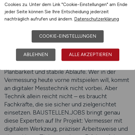
Cookies zu. Unter dem Link "Cookie-Einstellungen" am Ende
jeder Seite können Sie Ihre Entscheidung jederzeit
Ob Baustellenabsteckung, Massenermittlung,
nachträglich aufrufen und ändern.
Datenschutzerklärung
3D-Modellierung oder Drohnenvermessung –
BAUSTELLEN.JOBS vermittelt Personal, das
COOKIE-EINSTELLUNGEN
nicht nur Technik mitbringt, sondern auch
Erfahrung in der Anwendung und
ABLEHNEN
ALLE AKZEPTIEREN
Kommunikation auf der Baustelle. Das bedeutet:
weniger Aufwand für die Bauleitung, bessere
Planbarkeit und stabile Abläufe. Wer in der
Vermessung heute vorne mitspielen will, kommt
an digitaler Messtechnik nicht vorbei. Aber
Technik allein reicht nicht – es braucht
Fachkräfte, die sie sicher und zielgerichtet
einsetzen. BAUSTELLEN.JOBS bringt genau
diese Experten auf Ihr Projekt: Vermesser mit
digitalem Werkzeug, präziser Arbeitsweise und