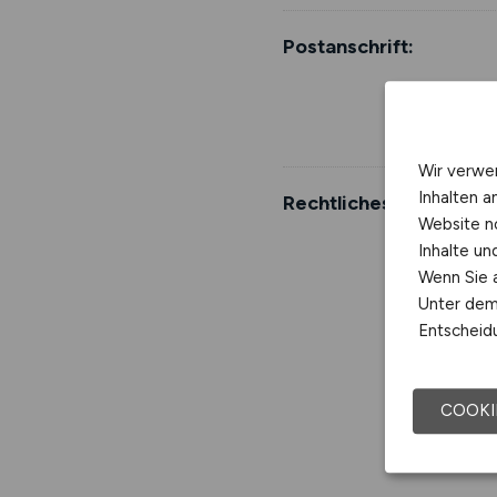
Postanschrift:
Wir verwe
Inhalten a
Rechtliches:
Website n
Inhalte u
Wenn Sie a
Unter dem 
Entscheidu
COOKI