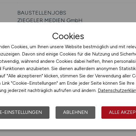
BAUSTELLEN.JOBS
ZIEGELER MEDIEN GmbH
Robert-Koch-Str. 11
Cookies
75015 Bretten
nden Cookies, um Ihnen unsere Website bestmöglich und mit rele
nzuzeigen. Davon sind einige Cookies für die Nutzung und Sicherh
Impressum
otwendig, während andere Cookies dabei helfen, Ihnen personalisi
Datenschutz
nd Funktionen anzubieten. Sie dienen außerdem anonymen Statisti
uf "Alle akzeptieren" klicken, stimmen Sie der Verwendung aller C
Link "Cookie-Einstellungen" am Ende jeder Seite können Sie Ihre
ng jederzeit nachträglich aufrufen und ändern.
Datenschutzerklä
E-EINSTELLUNGEN
ABLEHNEN
ALLE AKZEP