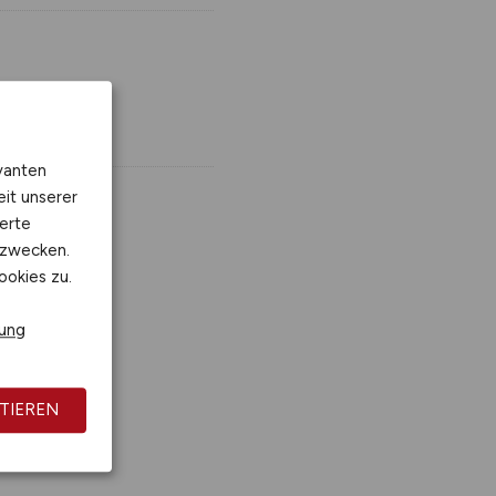
vanten
eit unserer
erte
kzwecken.
ookies zu.
rung
TIEREN