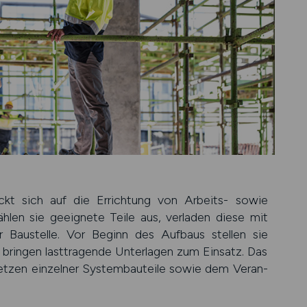
ckt sich auf die Errich­tung von Arbeits- sowie
hlen sie geeig­nete Teile aus, ver­laden diese mit
r Bau­stelle. Vor Beginn des Auf­baus stellen sie
 bringen last­tragende Unter­lagen zum Ein­satz. Das
tzen ein­zelner System­bau­teile sowie dem Veran­