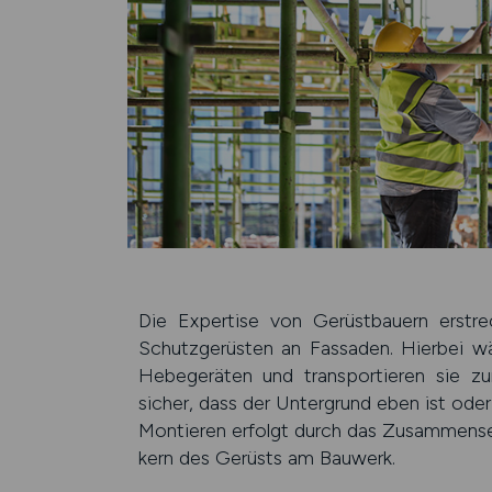
Die Expertise von Gerüstbauern erstre
Schutz­gerüsten an Fassa­den. Hier­bei wä
Hebe­geräten und trans­portie­ren sie zu
sicher, dass der Unter­grund eben ist oder
Mon­tieren erfolgt durch das Zusammen­se
kern des Gerüsts am Bau­werk.