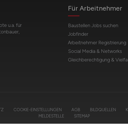
Für Arbeitnehmer
e u.a. für
Baustellen Jobs suchen
etonbauer,
Jobfinder
Arbeitnehmer Registrierung
Social Media & Networks
Gleichberechtigung & Vielfal
TZ
COOKIE-EINSTELLUNGEN
AGB
BILDQUELLEN
K
MELDESTELLE
SITEMAP