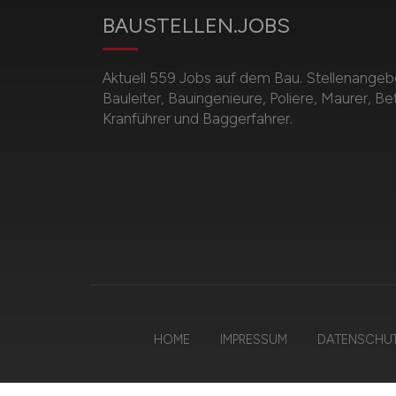
BAUSTELLEN.JOBS
Aktuell 559 Jobs auf dem Bau. Stellenangebot
Bauleiter, Bauingenieure, Poliere, Maurer, B
Kranführer und Baggerfahrer.
HOME
IMPRESSUM
DATENSCHU