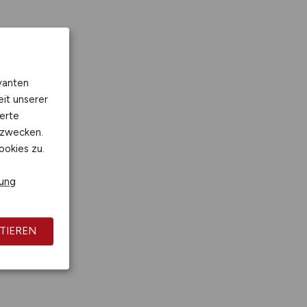
vanten
eit unserer
erte
kzwecken.
ookies zu.
rung
TIEREN