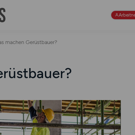
Arbeitn
s machen Gerüst­bauer?
rüst­bauer?