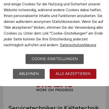
sind einige Cookies für die Nutzung und Sicherheit unserer
Website notwendig, während andere Cookies dabei helfen,
Ihnen personalisierte Inhalte und Funktionen anzubieten. Sie
dienen außerdem anonymen Statistikzwecken. Wenn Sie auf
Bauhelfer
(m/w/d)
"Alle akzeptieren" klicken, stimmen Sie der Verwendung aller
Cookies zu. Unter dem Link "Cookie-Einstellungen" am Ende
Klinik Bavaria GmbH & Co. KG
jeder Seite können Sie Ihre Entscheidung jederzeit
27.07.2026
nachträglich aufrufen und ändern.
Datenschutzerklärung
Bad Kissingen
COOKIE-EINSTELLUNGEN
ABLEHNEN
ALLE AKZEPTIEREN
Servicetechniker:in Kältetechnik