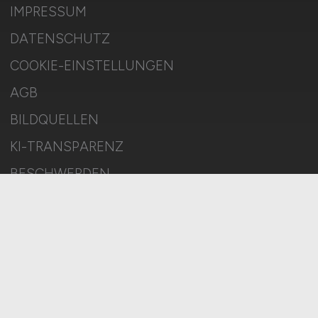
IMPRESSUM
DATENSCHUTZ
COOKIE-EINSTELLUNGEN
AGB
BILDQUELLEN
KI-TRANSPARENZ
BESCHWERDEN
MELDESTELLE
SITEMAP
© 2026 BAUSTELLEN.JOBS – ZIEGELER MEDIEN GMBH • Alle
Rechte vorbehalten.