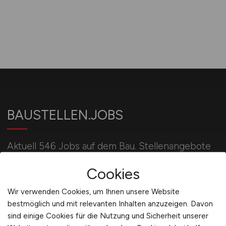
BAUSTELLEN.JOBS
Aktuell 546 Jobs auf dem Bau. Stellenangebote
u.a. für Bauleiter, Bauingenieure, Poliere, Maurer,
Cookies
Betonbauer, Kranführer und Baggerfahrer.
Wir verwenden Cookies, um Ihnen unsere Website
bestmöglich und mit relevanten Inhalten anzuzeigen. Davon
Für Arbeitgeber
sind einige Cookies für die Nutzung und Sicherheit unserer