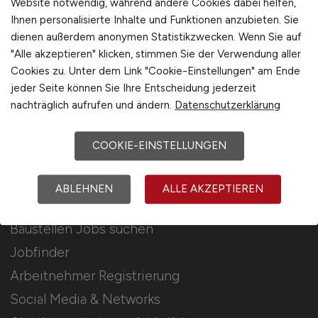
Website notwendig, während andere Cookies dabei helfen,
Ihnen personalisierte Inhalte und Funktionen anzubieten. Sie
Stellenanzeigen schalten
dienen außerdem anonymen Statistikzwecken. Wenn Sie auf
Mediadaten & Konditionen
"Alle akzeptieren" klicken, stimmen Sie der Verwendung aller
Cookies zu. Unter dem Link "Cookie-Einstellungen" am Ende
Arbeitgeber Seite
jeder Seite können Sie Ihre Entscheidung jederzeit
Arbeitgeber Kontakt
nachträglich aufrufen und ändern.
Datenschutzerklärung
Karrierenetzwerk
COOKIE-EINSTELLUNGEN
Für Arbeitnehmer
ABLEHNEN
ALLE AKZEPTIEREN
Baustellen Jobs suchen
Jobfinder
Arbeitnehmer Registrierung
Social Media & Networks