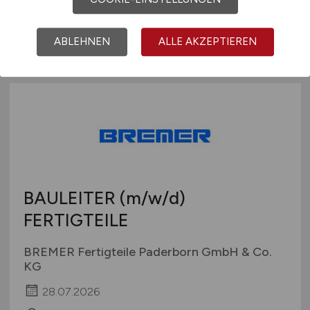
28.07.2026
Paderborn
ABLEHNEN
ALLE AKZEPTIEREN
BAULEITER
(m/w/d)
FERTIGTEILE
BREMER Fertigteile Paderborn GmbH & Co.
KG
28.07.2026