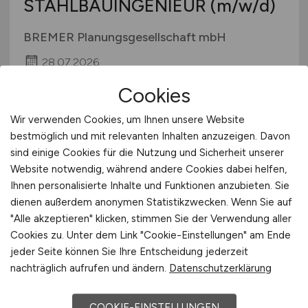
STAHLBAUINGENIEUR
(m/w/d)
BREMER Planungsgesellschaft mbH
28.07.2026
Paderborn
Cookies
Wir verwenden Cookies, um Ihnen unsere Website
bestmöglich und mit relevanten Inhalten anzuzeigen. Davon
sind einige Cookies für die Nutzung und Sicherheit unserer
Website notwendig, während andere Cookies dabei helfen,
Ihnen personalisierte Inhalte und Funktionen anzubieten. Sie
dienen außerdem anonymen Statistikzwecken. Wenn Sie auf
"Alle akzeptieren" klicken, stimmen Sie der Verwendung aller
Cookies zu. Unter dem Link "Cookie-Einstellungen" am Ende
BAULEITER
(m/w/d)
jeder Seite können Sie Ihre Entscheidung jederzeit
SCHLÜSSELFERTIGBAU
nachträglich aufrufen und ändern.
Datenschutzerklärung
BREMER West GmbH & Co. KG
COOKIE-EINSTELLUNGEN