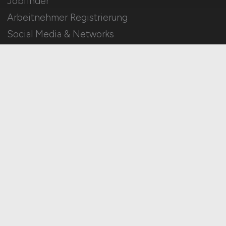
Jobfinder
Arbeitnehmer Registrierung
Social Media & Networks
Gleichberechtigung & Vielfalt
HOME
IMPRESSUM
DATENSCHUTZ
COOKIE-EINSTELLUNGEN
AGB