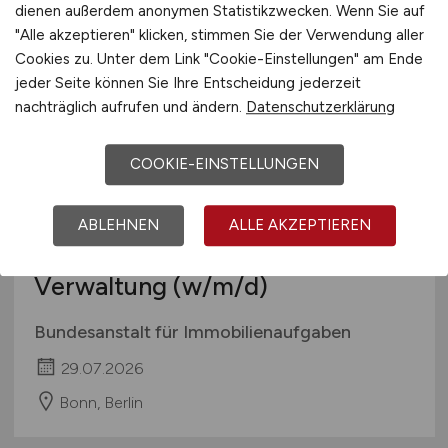
dienen außerdem anonymen Statistikzwecken. Wenn Sie auf
"Alle akzeptieren" klicken, stimmen Sie der Verwendung aller
Cookies zu. Unter dem Link "Cookie-Einstellungen" am Ende
jeder Seite können Sie Ihre Entscheidung jederzeit
nachträglich aufrufen und ändern.
Datenschutzerklärung
COOKIE-EINSTELLUNGEN
Architektin/Architekt oder
Bauingenieurin/Bauingenieur für
ABLEHNEN
ALLE AKZEPTIEREN
öffentliches Bauen und
Verwaltung
(w/m/d)
Bundesanstalt für Immobilienaufgaben
29.07.2026
Bonn, Berlin