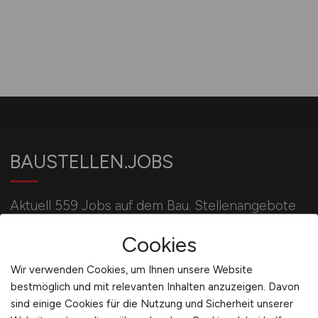
BAUSTELLEN.JOBS
Aktuell 559 Jobs auf dem Bau. Stellenangebote
u.a. für Bauleiter, Bauingenieure, Poliere, Maurer,
Cookies
Betonbauer, Kranführer und Baggerfahrer.
Wir verwenden Cookies, um Ihnen unsere Website
bestmöglich und mit relevanten Inhalten anzuzeigen. Davon
Für Arbeitgeber
sind einige Cookies für die Nutzung und Sicherheit unserer