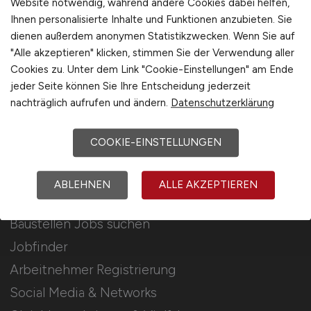
Website notwendig, während andere Cookies dabei helfen,
Ihnen personalisierte Inhalte und Funktionen anzubieten. Sie
Stellenanzeigen schalten
dienen außerdem anonymen Statistikzwecken. Wenn Sie auf
Mediadaten & Konditionen
"Alle akzeptieren" klicken, stimmen Sie der Verwendung aller
Cookies zu. Unter dem Link "Cookie-Einstellungen" am Ende
Arbeitgeber Seite
jeder Seite können Sie Ihre Entscheidung jederzeit
Arbeitgeber Kontakt
nachträglich aufrufen und ändern.
Datenschutzerklärung
Karrierenetzwerk
COOKIE-EINSTELLUNGEN
Für Arbeitnehmer
ABLEHNEN
ALLE AKZEPTIEREN
Baustellen Jobs suchen
Jobfinder
Arbeitnehmer Registrierung
Social Media & Networks