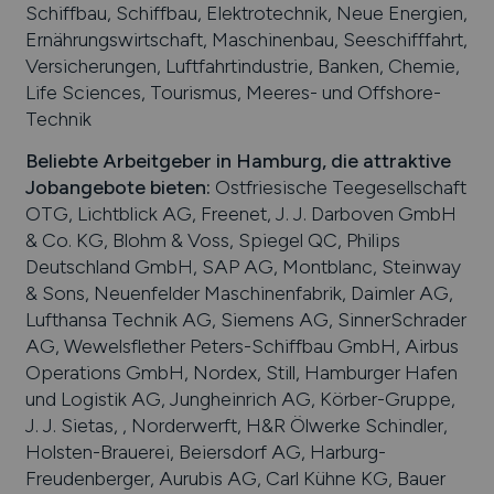
Schiffbau, Schiffbau, Elektrotechnik, Neue Energien,
Ernährungswirtschaft, Maschinenbau, Seeschifffahrt,
Versicherungen, Luftfahrtindustrie, Banken, Chemie,
Life Sciences, Tourismus, Meeres- und Offshore-
Technik
Beliebte Arbeitgeber in
Hamburg
, die attraktive
Jobangebote bieten
:
Ostfriesische Teegesellschaft
OTG, Lichtblick AG, Freenet, J. J. Darboven GmbH
& Co. KG, Blohm & Voss, Spiegel QC, Philips
Deutschland GmbH, SAP AG, Montblanc, Steinway
& Sons, Neuenfelder Maschinenfabrik, Daimler AG,
Lufthansa Technik AG, Siemens AG, SinnerSchrader
AG, Wewelsflether Peters-Schiffbau GmbH, Airbus
Operations GmbH, Nordex, Still, Hamburger Hafen
und Logistik AG, Jungheinrich AG, Körber-Gruppe,
J. J. Sietas, , Norderwerft, H&R Ölwerke Schindler,
Holsten-Brauerei, Beiersdorf AG, Harburg-
Freudenberger, Aurubis AG, Carl Kühne KG, Bauer