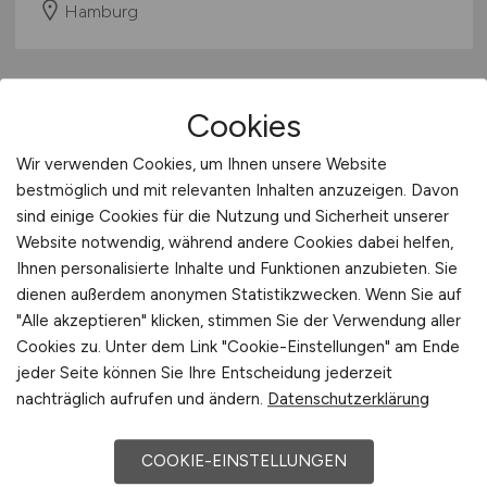
Hamburg
Cookies
Wir verwenden Cookies, um Ihnen unsere Website
bestmöglich und mit relevanten Inhalten anzuzeigen. Davon
sind einige Cookies für die Nutzung und Sicherheit unserer
Website notwendig, während andere Cookies dabei helfen,
Mechatroniker Kältetechnik /
Ihnen personalisierte Inhalte und Funktionen anzubieten. Sie
Kälteanlagenbauer
(m/w/d)
in
dienen außerdem anonymen Statistikzwecken. Wenn Sie auf
"Alle akzeptieren" klicken, stimmen Sie der Verwendung aller
Seevetal
Cookies zu. Unter dem Link "Cookie-Einstellungen" am Ende
jeder Seite können Sie Ihre Entscheidung jederzeit
jobnext24 GmbH
nachträglich aufrufen und ändern.
Datenschutzerklärung
02.08.2026
Seevetal
COOKIE-EINSTELLUNGEN