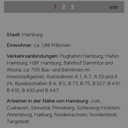
1
2
3
vor
Stadt:
Hamburg
Einwohner:
ca. 1,86 Millionen
Verkehrsanbindungen:
Flughafen Hamburg, Hafen
Hamburg, HBF Hamburg, Bahnhof Dammtor und
Altona, ca. 700 Bus- und Bahnlinien im
Innenstadtgebiet, Autobahnen A 1, A 7, A 23 und A
24, Bundesstraßen B 4, B 5, B 73, B 75, B 207, B 431,
B 432, B 433 und B 447
Arbeiten in der Nähe von
Hamburg
:
Jork,
Cuxhaven, Seevetal, Pinneberg, Schleswig-Holstein,
Ahrensburg, Harburg, Niedersachsen, Norderstedt,
Tangstedt