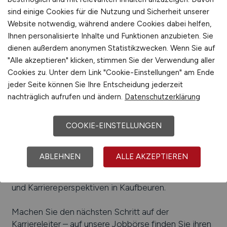
Elektrotechnik, Logistik, Gesundheitswesen
sind einige Cookies für die Nutzung und Sicherheit unserer
Beliebte Arbeitgeber in
Kaufbeuren
, die
Website notwendig, während andere Cookies dabei helfen,
attraktive Jobangebote bieten
:
Hawe Hydraulik
Ihnen personalisierte Inhalte und Funktionen anzubieten. Sie
SE, Feix Druckguss GmbH & Co. KG, Dobler GmbH
dienen außerdem anonymen Statistikzwecken. Wenn Sie auf
& Co. KG, Leukert GmbH, iwis systemtechnik
"Alle akzeptieren" klicken, stimmen Sie der Verwendung aller
GmbH, Venturetec Mechatronics GmbH, Klinikum
Cookies zu. Unter dem Link "Cookie-Einstellungen" am Ende
Kaufbeuren, ATCSim GmbH, Sensor Technik
jeder Seite können Sie Ihre Entscheidung jederzeit
Wiedemann GmbH, Löttechnik Burkhard GmbH &
nachträglich aufrufen und ändern.
Datenschutzerklärung
Co. KG, Franz Simm Metall- und Druckgusswaren
GmbH, SEBA Hydrometrie GmbH & Co. KG,
COOKIE-EINSTELLUNGEN
Dachser GmbH & Co. KG
Einfach online aktuelle Stellenangebote in
ABLEHNEN
ALLE AKZEPTIEREN
Kaufbeuren
und Umgebung suchen. Informieren Sie
sich auf unserem Stellenmarkt über Jobangebote
und Karriereperspektiven in
Kaufbeuren
.
Machen Sie den nächsten Schritt auf der
Karriereleiter – auf unsere Jobbörse finden Sie ihren