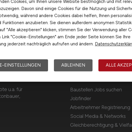
nden Cookies, um Ihnen unsere Website bestmöglich und mit rele
nzuzeigen. Davon sind einige Cookies für die Nutzung und Sicherh
otwendig, während andere Cookies dabei helfen, Ihnen personalisi
nd Funktionen anzubieten. Sie dienen außerdem anonymen Statisti
uf "Alle akzeptieren" klicken, stimmen Sie der Verwendung aller C
Link "Cookie-Einstellungen" am Ende jeder Seite können Sie Ihre
ng jederzeit nachträglich aufrufen und ändern.
Datenschutzerklä
E-EINSTELLUNGEN
ABLEHNEN
ALLE AKZEP
Für Arbeitnehmer
e u.a. für
Baustellen Jobs suchen
etonbauer,
Jobfinder
Arbeitnehmer Registrierung
Social Media & Networks
Gleichberechtigung & Vielfal