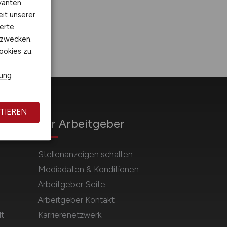
vanten
eit unserer
erte
kzwecken.
ookies zu.
rung
TIEREN
Für Arbeitgeber
Stellenanzeigen schalten
Mediadaten & Konditionen
Arbeitgeber Seite
Arbeitgeber Kontakt
t
Karrierenetzwerk