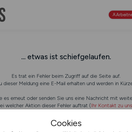
Arbeitn
... etwas ist schiefgelaufen.
Es trat ein Fehler beim Zugriff auf die Seite auf.
 dieser Meldung eine E-Mail erhalten und werden in Kürze
e es erneut oder senden Sie uns eine Nachricht mit weit
ei welcher Aktion dieser Fehler auftrat (
Ihr Kontakt zu un
Cookies