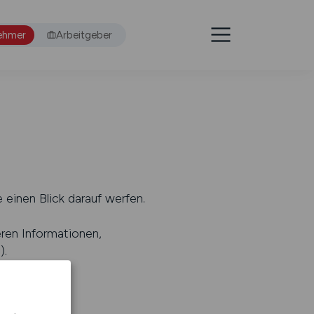
ehmer
Arbeitgeber
 einen Blick darauf werfen.
eren Informationen,
s
).