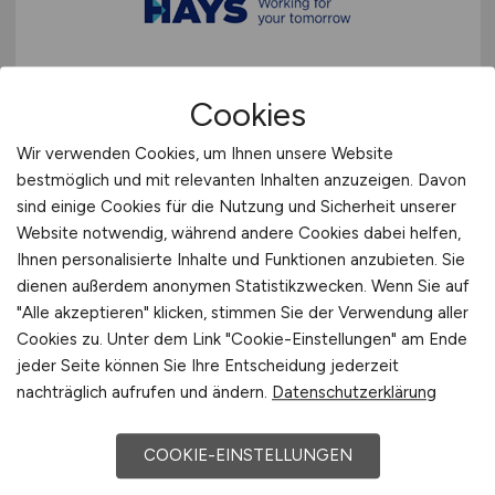
Deutschlandweit
Sonstige
Österreich
Schweiz
Bauingenieur
(m/w/d)
Cookies
Europa
Schwerpunkt Tiefbau oder
International
Wir verwenden Cookies, um Ihnen unsere Website
Wasserbau
(m/w/d)
bestmöglich und mit relevanten Inhalten anzuzeigen. Davon
sind einige Cookies für die Nutzung und Sicherheit unserer
Hays
Website notwendig, während andere Cookies dabei helfen,
Ihnen personalisierte Inhalte und Funktionen anzubieten. Sie
13.06.2026
dienen außerdem anonymen Statistikzwecken. Wenn Sie auf
Ludwigshafen am Rhein
"Alle akzeptieren" klicken, stimmen Sie der Verwendung aller
Cookies zu. Unter dem Link "Cookie-Einstellungen" am Ende
jeder Seite können Sie Ihre Entscheidung jederzeit
nachträglich aufrufen und ändern.
Datenschutzerklärung
1
COOKIE-EINSTELLUNGEN