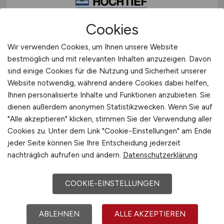
Cookies
Kalkulator
(m/w/d)
Wir verwenden Cookies, um Ihnen unsere Website
Spezialtiefbau
bestmöglich und mit relevanten Inhalten anzuzeigen. Davon
sind einige Cookies für die Nutzung und Sicherheit unserer
HOCHTIEF Infrastructure GmbH
Website notwendig, während andere Cookies dabei helfen,
Ihnen personalisierte Inhalte und Funktionen anzubieten. Sie
26.07.2026
dienen außerdem anonymen Statistikzwecken. Wenn Sie auf
München
"Alle akzeptieren" klicken, stimmen Sie der Verwendung aller
Cookies zu. Unter dem Link "Cookie-Einstellungen" am Ende
jeder Seite können Sie Ihre Entscheidung jederzeit
nachträglich aufrufen und ändern.
Datenschutzerklärung
COOKIE-EINSTELLUNGEN
ABLEHNEN
ALLE AKZEPTIEREN