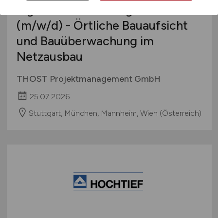
Ingenieur*in / Bauingenieur*in
(m/w/d)
- Örtliche Bauaufsicht
und Bauüberwachung im
Netzausbau
THOST Projektmanagement GmbH
25.07.2026
Stuttgart, München, Mannheim, Wien (Österreich)