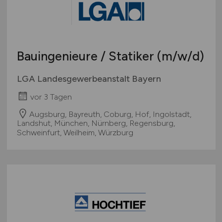
Sonstige
Österreich
Schweiz
Europa
Bauingenieure / Statiker
(m/w/d)
International
LGA Landesgewerbeanstalt Bayern
vor 3 Tagen
Augsburg, Bayreuth, Coburg, Hof, Ingolstadt,
Landshut, München, Nürnberg, Regensburg,
Schweinfurt, Weilheim, Würzburg