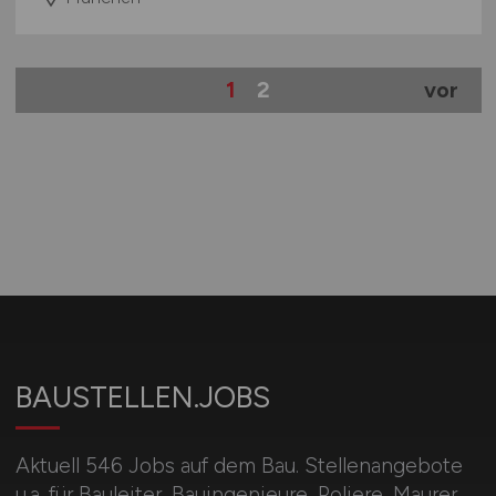
1
2
vor
BAUSTELLEN.JOBS
Aktuell 546 Jobs auf dem Bau. Stellenangebote
u.a. für Bauleiter, Bauingenieure, Poliere, Maurer,