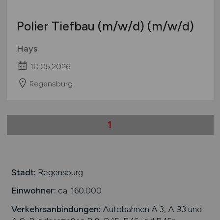
Schweiz
Polier Tiefbau
(m/w/d)
(m/w/d)
Europa
International
Hays
10.05.2026
Regensburg
1
Stadt:
Regensburg
Einwohner:
ca. 160.000
Verkehrsanbindungen:
Autobahnen A 3, A 93 und