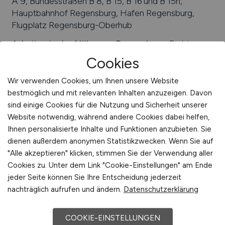
A 9, Bundesstraßen B 8, B 15, B 16 und B 15n,
Hauptbahnhof Regensburg, Hafen Regensburg,
Flugplatz Regensburg-Oberhub
Arbeiten in der Nähe von
Regensburg
:
Barbing,
Bayern, Oberpfalz, Obertraubling, Pettendorf,
Cookies
Zeitlarn, Tegernheim, Lappersdorf, Pentling, Sinzing,
Wenzenbach, Landkreis Regensburg, Neutraubling
Wir verwenden Cookies, um Ihnen unsere Website
bestmöglich und mit relevanten Inhalten anzuzeigen. Davon
Universitäten/Hochschulen:
Universität
sind einige Cookies für die Nutzung und Sicherheit unserer
Regensburg, Ostbayerische Technisch Hochschule
Website notwendig, während andere Cookies dabei helfen,
Regensburg
Ihnen personalisierte Inhalte und Funktionen anzubieten. Sie
Beliebte Jobs in
Regensburg
/Branchen
:
Handel,
dienen außerdem anonymen Statistikzwecken. Wenn Sie auf
Dienstleistungen, IT, Mikroelektronik,
"Alle akzeptieren" klicken, stimmen Sie der Verwendung aller
Gesundheitswesen, Elektrotechnik, Tourismus,
Cookies zu. Unter dem Link "Cookie-Einstellungen" am Ende
Sensorik, Verwaltung, Automobilbau, Maschinenbau,
jeder Seite können Sie Ihre Entscheidung jederzeit
Energietechnik, Biotechnologie, Baugewerbe,
nachträglich aufrufen und ändern.
Datenschutzerklärung
Verkehr, Finanzwesen
COOKIE-EINSTELLUNGEN
Beliebte Arbeitgeber in
Regensburg
, die