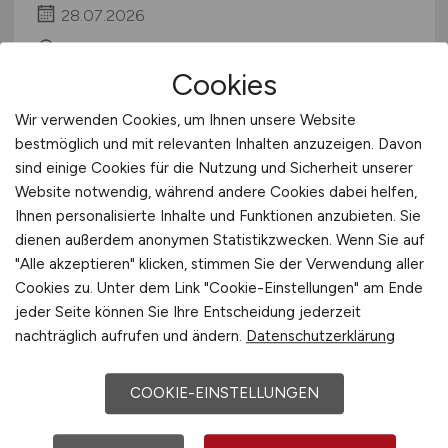
28.07.2026
Hamburg, Leipzig, Paderborn, Stuttgart
Cookies
Wir verwenden Cookies, um Ihnen unsere Website
bestmöglich und mit relevanten Inhalten anzuzeigen. Davon
sind einige Cookies für die Nutzung und Sicherheit unserer
Website notwendig, während andere Cookies dabei helfen,
Ihnen personalisierte Inhalte und Funktionen anzubieten. Sie
dienen außerdem anonymen Statistikzwecken. Wenn Sie auf
"Alle akzeptieren" klicken, stimmen Sie der Verwendung aller
LKW-Fahrer:in
(m/w/d)
für
Cookies zu. Unter dem Link "Cookie-Einstellungen" am Ende
Baustellenbetrieb
jeder Seite können Sie Ihre Entscheidung jederzeit
nachträglich aufrufen und ändern.
Datenschutzerklärung
Adolf List Bauunternehmung GmbH, Teil der
STRABAG AG
COOKIE-EINSTELLUNGEN
26.07.2026