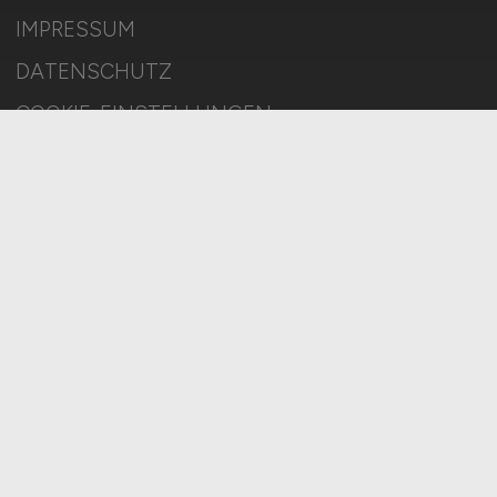
IMPRESSUM
DATENSCHUTZ
COOKIE-EINSTELLUNGEN
AGB
BILDQUELLEN
KI-TRANSPARENZ
BESCHWERDEN
MELDESTELLE
SITEMAP
© 2026 BAUSTELLEN.JOBS – ZIEGELER MEDIEN GMBH • Alle
Rechte vorbehalten.