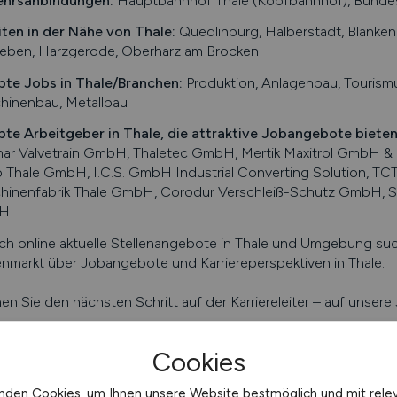
ehrsanbindungen:
Hauptbahnhof Thale (Kopfbahnhof), Bunde
iten in der Nähe von
Thale
:
Quedlinburg, Halberstadt, Blanken
leben, Harzgerode, Oberharz am Brocken
bte Jobs in
Thale
/Branchen
:
Produktion, Anlagenbau, Tourismu
hinenbau, Metallbau
bte Arbeitgeber in
Thale
, die attraktive Jobangebote biete
mar Valvetrain GmbH, Thaletec GmbH, Mertik Maxitrol GmbH 
 Thale GmbH, I.C.S. GmbH Industrial Converting Solution, T
hinenfabrik Thale GmbH, Corodur Verschleiß-Schutz GmbH, S
H
ch online aktuelle Stellenangebote in
Thale
und Umgebung suche
enmarkt über Jobangebote und Karriereperspektiven in
Thale
.
n Sie den nächsten Schritt auf der Karriereleiter – auf unser
fo/Auszug Thale. Alle Angaben ohne Gewähr.
Cookies
nden Cookies, um Ihnen unsere Website bestmöglich und mit rele