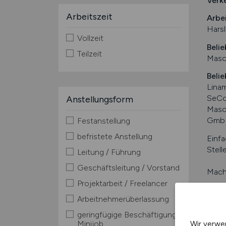
Verk
Arbeitszeit
Arbe
Hars
Vollzeit
Belie
Teilzeit
Masc
Belie
Lina
SeCo
Anstellungsform
Masc
Gmb
Festanstellung
befristete Anstellung
Einfa
Stell
Leitung / Führung
Geschäftsleitung / Vorstand
Mache
Projektarbeit / Freelancer
Kurzin
Arbeitnehmerüberlassung
geringfügige Beschäftigung /
Minijob
Wir verwe