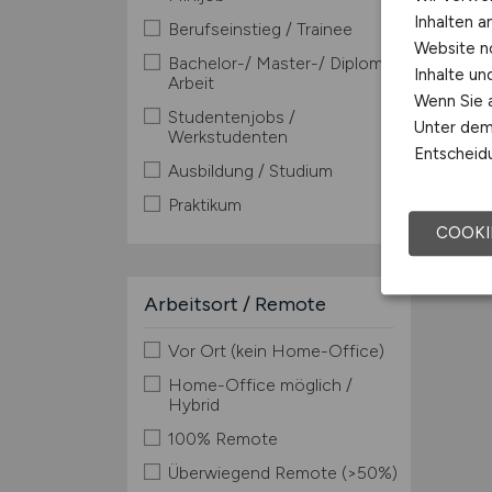
Inhalten a
Berufseinstieg / Trainee
Website n
Bachelor-/ Master-/ Diplom-
Inhalte u
Arbeit
Wenn Sie a
Studentenjobs /
Unter dem 
Werkstudenten
Entscheidu
Ausbildung / Studium
Praktikum
COOKI
Arbeitsort / Remote
Vor Ort (kein Home-Office)
Home-Office möglich /
Hybrid
100% Remote
Überwiegend Remote (>50%)