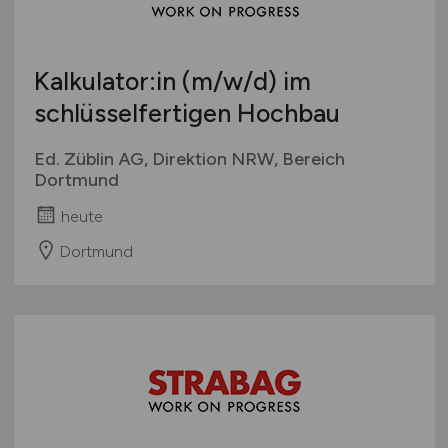
Sonstige
Österreich
Schweiz
Kalkulator:in
(m/w/d)
im
Europa
schlüsselfertigen Hochbau
International
Ed. Züblin AG, Direktion NRW, Bereich
Dortmund
heute
Dortmund