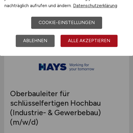
Hays
nachträglich aufrufen und ändern.
Datenschutzerklärung
vor 5 Tagen
COOKIE-EINSTELLUNGEN
Düsseldorf
ABLEHNEN
ALLE AKZEPTIEREN
Oberbauleiter für
schlüsselfertigen Hochbau
(Industrie- & Gewerbebau)
(m/w/d)