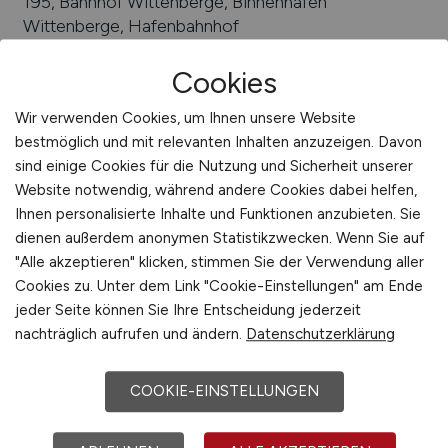
195, Bahnhof Wittenberge, Binnenhafen
Wittenberge, Hafenbahnhof
Arbeiten in der Nähe von
Wittenberge
:
Bad
Cookies
Wilsnack, Weisen, Brandenburg, Lanz, Aland, Breese,
Perleberg, Seehausen, Cumlosen, Landkreis Prignitz
Wir verwenden Cookies, um Ihnen unsere Website
bestmöglich und mit relevanten Inhalten anzuzeigen. Davon
Beliebte Jobs in
sind einige Cookies für die Nutzung und Sicherheit unserer
Wittenberge
/Branchen
:
Informations- und
Website notwendig, während andere Cookies dabei helfen,
Kommunikationstechnologie, Chemie,
Ihnen personalisierte Inhalte und Funktionen anzubieten. Sie
Hafenwirtschaft, Medien, Logistik,
dienen außerdem anonymen Statistikzwecken. Wenn Sie auf
Schienenverkehrstechnik, Kunststoffe, Produktion,
"Alle akzeptieren" klicken, stimmen Sie der Verwendung aller
Metallverarbeitung, Ernährungs- und
Cookies zu. Unter dem Link "Cookie-Einstellungen" am Ende
Energiewirtschaft
jeder Seite können Sie Ihre Entscheidung jederzeit
Beliebte Arbeitgeber in
Wittenberge
, die
nachträglich aufrufen und ändern.
Datenschutzerklärung
attraktive Jobangebote bieten
:
Schawe Aufzug
GmbH, DB Fahrzeuginstandhaltung GmbH Werk
COOKIE-EINSTELLUNGEN
Wittenberge, Prignitz Mikrosystemtechnik GmbH,
NORKO Korrosionsschutz GmbH, FP