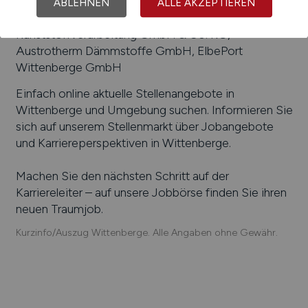
Produktionsgesellschaft mbH & Co. KG, Schacht
ABLEHNEN
ALLE AKZEPTIEREN
GmbH, Stadtwerke Wittenberge GmbH, WIKUT
Kunststoffverarbeitung GmbH & Co. KG,
Austrotherm Dämmstoffe GmbH, ElbePort
Wittenberge GmbH
Einfach online aktuelle Stellenangebote in
Wittenberge
und Umgebung suchen. Informieren Sie
sich auf unserem Stellenmarkt über Jobangebote
und Karriereperspektiven in
Wittenberge
.
Machen Sie den nächsten Schritt auf der
Karriereleiter – auf unsere Jobbörse finden Sie ihren
neuen Traumjob.
Kurzinfo/Auszug Wittenberge. Alle Angaben ohne Gewähr.