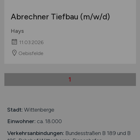
Schweiz
Abrechner Tiefbau
(m/w/d)
Europa
International
Hays
11.03.2026
Oebisfelde
1
Stadt:
Wittenberge
Einwohner:
ca. 18.000
Verkehrsanbindungen:
Bundesstraßen B 189 und B