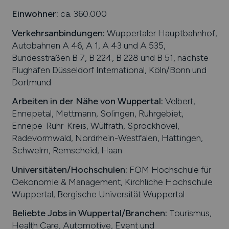
Einwohner:
ca. 360.000
Verkehrsanbindungen:
Wuppertaler Hauptbahnhof,
Autobahnen A 46, A 1, A 43 und A 535,
Bundesstraßen B 7, B 224, B 228 und B 51, nächste
Flughäfen Düsseldorf International, Köln/Bonn und
Dortmund
Arbeiten in der Nähe von
Wuppertal
:
Velbert,
Ennepetal, Mettmann, Solingen, Ruhrgebiet,
Ennepe-Ruhr-Kreis, Wülfrath, Sprockhövel,
Radevormwald, Nordrhein-Westfalen, Hattingen,
Schwelm, Remscheid, Haan
Universitäten/Hochschulen:
FOM Hochschule für
Oekonomie & Management, Kirchliche Hochschule
Wuppertal, Bergische Universität Wuppertal
Beliebte Jobs in
Wuppertal
/Branchen
:
Tourismus,
Health Care, Automotive, Event und