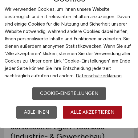
Industriehochbau
(m/w/d)
Wir verwenden Cookies, um Ihnen unsere Website
bestmöglich und mit relevanten Inhalten anzuzeigen. Davon
Hays
sind einige Cookies für die Nutzung und Sicherheit unserer
Website notwendig, während andere Cookies dabei helfen,
vor 4 Tagen
Ihnen personalisierte Inhalte und Funktionen anzubieten. Sie
Düsseldorf
dienen außerdem anonymen Statistikzwecken. Wenn Sie auf
"Alle akzeptieren" klicken, stimmen Sie der Verwendung aller
Cookies zu. Unter dem Link "Cookie-Einstellungen" am Ende
jeder Seite können Sie Ihre Entscheidung jederzeit
nachträglich aufrufen und ändern.
Datenschutzerklärung
COOKIE-EINSTELLUNGEN
ABLEHNEN
ALLE AKZEPTIEREN
Oberbauleiter für
schlüsselfertigen Hochbau
(Industrie- & Gewerbebau)