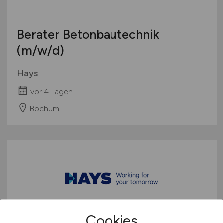
Berater Betonbautechnik
(m/w/d)
Hays
vor 4 Tagen
Bochum
Cookies
Senior Architekt