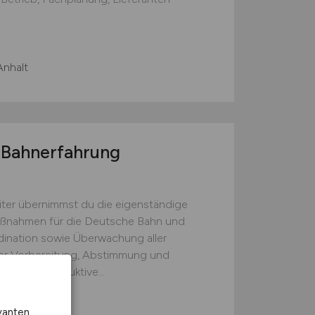
nhalt
t Bahnerfahrung
eiter übernimmst du die eigenständige
aßnahmen für die Deutsche Bahn und
dination sowie Überwachung aller
er Vorbereitung, Abstimmung und
 eine konstruktive...
vanten