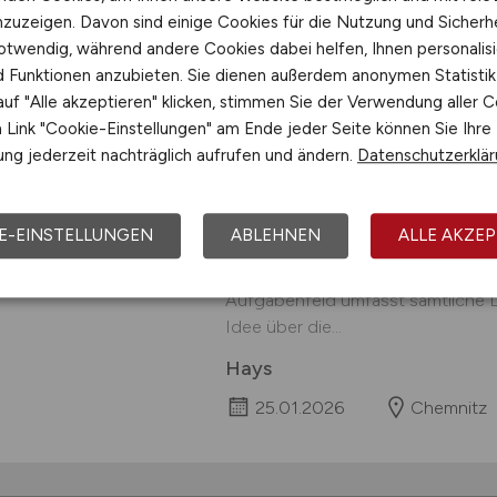
14.03.2026
Deutschla
nzuzeigen. Davon sind einige Cookies für die Nutzung und Sicherh
otwendig, während andere Cookies dabei helfen, Ihnen personalisi
nd Funktionen anzubieten. Sie dienen außerdem anonymen Statisti
uf "Alle akzeptieren" klicken, stimmen Sie der Verwendung aller C
Link "Cookie-Einstellungen" am Ende jeder Seite können Sie Ihre
Planungsingenieur T
ng jederzeit nachträglich aufrufen und ändern.
Datenschutzerklä
Aufgaben Selbstständige Konzep
Tiefbauprojekten: Du verantworte
E-EINSTELLUNGEN
ABLEHNEN
ALLE AKZEP
anspruchsvoller Projekte im Tief- 
Verkehrsinfrastruktur sowie im Be
Aufgabenfeld umfasst sämtliche 
Idee über die...
Hays
25.01.2026
Chemnitz