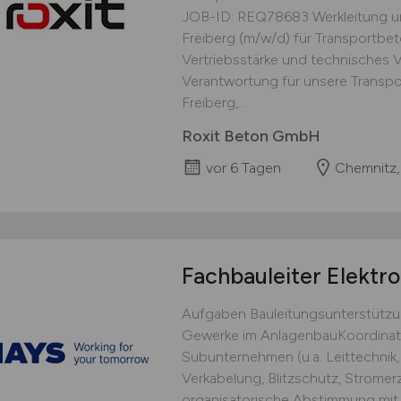
JOB-ID: REQ78683 Werkleitung u
Freiberg (m/w/d) für Transportbe
Vertriebsstärke und technisches 
Verantwortung für unsere Transp
Freiberg,...
Roxit Beton GmbH
vor 6 Tagen
Chemnitz,
Fachbauleiter Elektr
Aufgaben Bauleitungsunterstützun
Gewerke im AnlagenbauKoordina
Subunternehmen (u.a. Leittechnik,
Verkabelung, Blitzschutz, Strom
organisatorische Abstimmung mit 