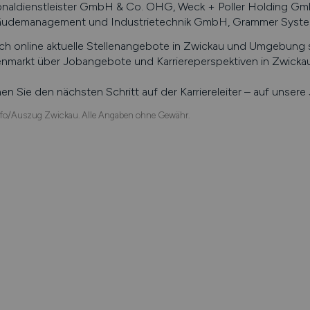
onaldienstleister GmbH & Co. OHG, Weck + Poller Holding G
udemanagement und Industrietechnik GmbH, Grammer Sys
ch online aktuelle Stellenangebote in
Zwickau
und Umgebung su
enmarkt über Jobangebote und Karriereperspektiven in
Zwicka
n Sie den nächsten Schritt auf der Karriereleiter – auf unser
fo/Auszug Zwickau. Alle Angaben ohne Gewähr.