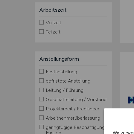
Arbeitszeit
Vollzeit
Teilzeit
Anstellungsform
Festanstellung
befristete Anstellung
Leitung / Führung
Geschäftsleitung / Vorstand
Projektarbeit / Freelancer
Arbeitnehmerüberlassung
geringfügige Beschäftigung /
Minijob
Wir verwe