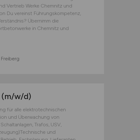
nd Vertrieb Werke Chemnitz und
ton Du vereinst Führungskompetenz,
Verständnis? Übernimm die
ortbetonwerke in Chemnitz und
 Freiberg
o
(m/w/d)
g für alle elektrotechnischen
tion und Überwachung von
 Schaltanlagen, Trafos, USV,
erzeugung)Technische und
Betrieb, Fachplanung, Lieferanten