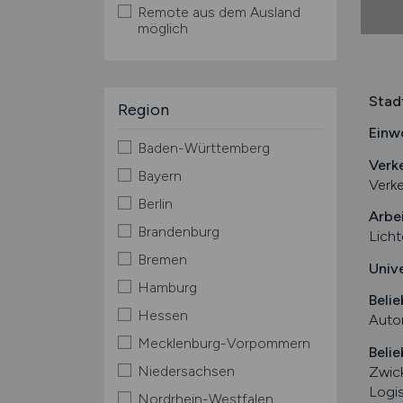
Remote aus dem Ausland
möglich
Stad
Region
Einw
Baden-Württemberg
Verk
Bayern
Verke
Berlin
Arbe
Brandenburg
Licht
Bremen
Univ
Hamburg
Belie
Hessen
Autom
Mecklenburg-Vorpommern
Belie
Niedersachsen
Zwic
Logi
Nordrhein-Westfalen