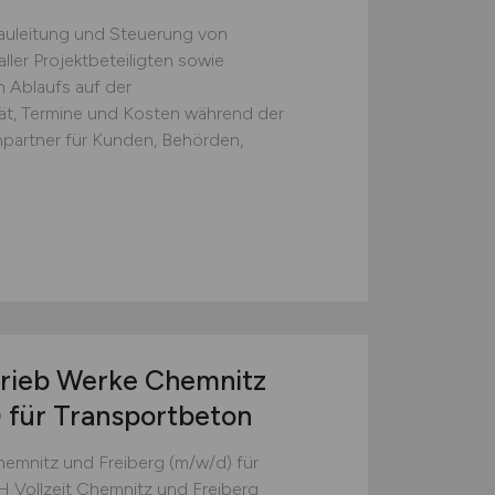
auleitung und Steuerung von
ler Projektbeteiligten sowie
n Ablaufs auf der
tät, Termine und Kosten während der
partner für Kunden, Behörden,
trieb Werke Chemnitz
)
für Transportbeton
hemnitz und Freiberg (m/w/d) für
 Vollzeit Chemnitz und Freiberg