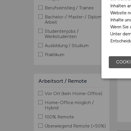
Inhalten a
Berufseinstieg / Trainee
Website n
Bachelor-/ Master-/ Diplom-
Inhalte u
Arbeit
Wenn Sie a
Studentenjobs /
Unter dem 
Werkstudenten
Entscheidu
Ausbildung / Studium
Praktikum
COOKI
Arbeitsort / Remote
Vor Ort (kein Home-Office)
Home-Office möglich /
Hybrid
100% Remote
Überwiegend Remote (>50%)