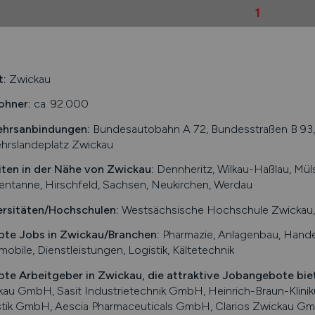
1
t:
Zwickau
ohner:
ca. 92.000
ehrsanbindungen:
Bundesautobahn A 72, Bundesstraßen B 93, 
hrslandeplatz Zwickau
iten in der Nähe von
Zwickau
:
Dennheritz, Wilkau-Haßlau, Mül
entanne, Hirschfeld, Sachsen, Neukirchen, Werdau
ersitäten/Hochschulen:
Westsächsische Hochschule Zwickau
bte Jobs in
Zwickau
/Branchen
:
Pharmazie, Anlagenbau, Handel
obile, Dienstleistungen, Logistik, Kältetechnik
bte Arbeitgeber in
Zwickau
, die attraktive Jobangebote bie
kau GmbH, Sasit Industrietechnik GmbH, Heinrich-Braun-Klin
stik GmbH, Aescia Pharmaceuticals GmbH, Clarios Zwickau Gm