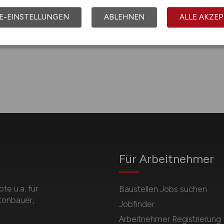
E-EINSTELLUNGEN
ABLEHNEN
ALLE AKZEP
le Angaben ohne Gewähr von Richtigkeit und Vollständigke
Für Arbeitnehmer
e u.a. für
Baustellen Jobs suchen
etonbauer,
Jobfinder
Arbeitnehmer Registrierung