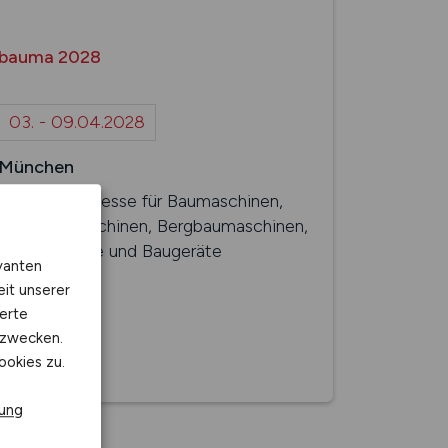
bauma 2028
03. - 09.04.2028
München
35. Weltleitmesse für Baumaschinen,
Baustoffmaschinen, Bergbaumaschinen,
Baufahrzeuge und Baugeräte
vanten
eit unserer
erte
kzwecken.
ookies zu.
rung