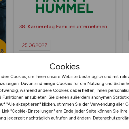
38. Karrieretag Familienunternehmen
25.06.2027
Ludwigsburg
Cookies
Treffen Sie Deutschlands führende
Familienunternehmen am 25. Juni 2027
nden Cookies, um Ihnen unsere Website bestmöglich und mit rele
bei MANN+HUMMEL International
nzuzeigen. Davon sind einige Cookies für die Nutzung und Sicherh
GmbH & Co. KG in Ludwigsburg
otwendig, während andere Cookies dabei helfen, Ihnen personalisi
nd Funktionen anzubieten. Sie dienen außerdem anonymen Statisti
uf "Alle akzeptieren" klicken, stimmen Sie der Verwendung aller C
Link "Cookie-Einstellungen" am Ende jeder Seite können Sie Ihre
ng jederzeit nachträglich aufrufen und ändern.
Datenschutzerklä