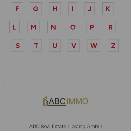
F
G
H
I
J
K
L
M
N
O
P
R
S
T
U
V
W
Z
ABC Real Estate Holding GmbH