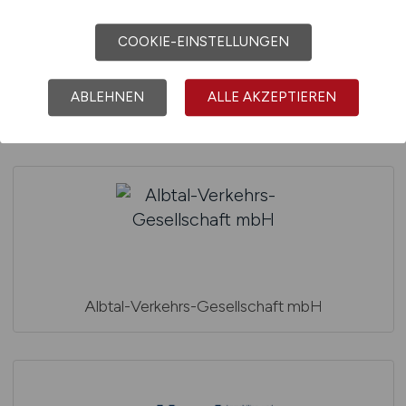
COOKIE-EINSTELLUNGEN
Albert Hauptstein Bauunternehmung GmbH & Co.
ABLEHNEN
ALLE AKZEPTIEREN
KG
Albtal-Verkehrs-Gesellschaft mbH