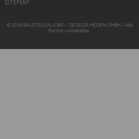
SITEMAP
© 2026 BAUSTELLEN.JOBS – ZIEGELER MEDIEN GMBH • Alle
Rechte vorbehalten.