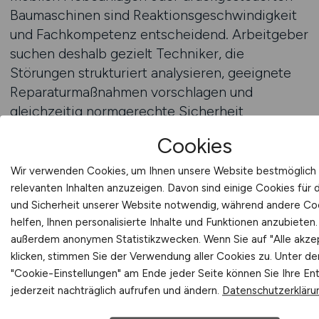
Baumaschinen sind Reaktionsgeschwindigkeit
und Fachkompetenz entscheidend. Arbeitgeber
suchen deshalb gezielt Techniker, die
Störungen strukturiert analysieren, geeignete
Reparaturmaßnahmen vorschlagen und
gleichzeitig normgerechte Sicherheit
gewährleisten können. Je nach Unternehmen
Cookies
und Auftraggeber kann die Einhaltung der
ISO 4413 sogar als vertragliche Pflicht im
Wir verwenden Cookies, um Ihnen unsere Website bestmöglich 
Projekt verankert sein – mit direktem Einfluss
relevanten Inhalten anzuzeigen. Davon sind einige Cookies für
auf Projektabnahme und Versicherungsschutz.
und Sicherheit unserer Website notwendig, während andere Co
helfen, Ihnen personalisierte Inhalte und Funktionen anzubieten.
außerdem anonymen Statistikzwecken. Wenn Sie auf "Alle akze
Auch die Dokumentation spielt im Kontext
klicken, stimmen Sie der Verwendung aller Cookies zu. Unter de
dieser Norm eine große Rolle:
"Cookie-Einstellungen" am Ende jeder Seite können Sie Ihre En
Wartungsberichte, Reparaturprotokolle und
jederzeit nachträglich aufrufen und ändern.
Datenschutzerkläru
Gefährdungsbeurteilungen müssen lückenlos