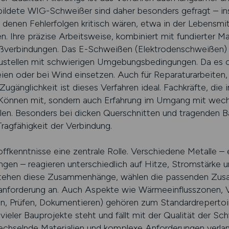
bildete WIG-Schweißer sind daher besonders gefragt – i
denen Fehlerfolgen kritisch wären, etwa in der Lebensmitt
. Ihre präzise Arbeitsweise, kombiniert mit fundierter Mat
ißverbindungen. Das E-Schweißen (Elektrodenschweißen)
 Baustellen mit schwierigen Umgebungsbedingungen. Da e
eien oder bei Wind einsetzen. Auch für Reparaturarbeiten
ugänglichkeit ist dieses Verfahren ideal. Fachkräfte, die 
 Können mit, sondern auch Erfahrung im Umgang mit wechs
en. Besonders bei dicken Querschnitten und tragenden Bau
ragfähigkeit der Verbindung.
ffkenntnisse eine zentrale Rolle. Verschiedene Metalle – 
gen – reagieren unterschiedlich auf Hitze, Stromstärke u
stehen diese Zusammenhänge, wählen die passenden Zusa
lanforderung an. Auch Aspekte wie Wärmeeinflusszonen, V
en, Prüfen, Dokumentieren) gehören zum Standardrepertoir
vieler Bauprojekte steht und fällt mit der Qualität der Sc
echselnde Materialien und komplexe Anforderungen verlan