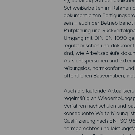
4), abhängig von der bauliche
Schweißarbeiten im Rahmen di
dokumentierten Fertigungsproz
sein – auch der Betrieb benö
Prüfplanung und Rückverfolgba
Umgang mit DIN EN 1090 geschu
regulatorischen und dokumenta
sind, wie Arbeitsabläufe doku
Aufsichtspersonen und extern
reibungslos, normkonform und
öffentlichen Bauvorhaben, indu
Auch die laufende Aktualisieru
regelmäßig an Wiederholungspr
Verfahren nachschulen und pa
konsequente Weiterbildung ist 
Qualifizierung nach EN ISO 960
normgerechtes und leistungsfä