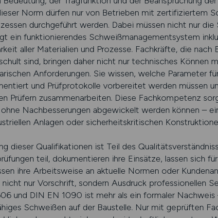
n Bedeutung, der Tragfunktion und der Beanspruchung der 
eser Norm dürfen nur von Betrieben mit zertifiziertem 
essen durchgeführt werden. Dabei müssen nicht nur die Sc
tigt ein funktionierendes Schweißmanagementsystem inklu
rkeit aller Materialien und Prozesse. Fachkräfte, die nac
lt sind, bringen daher nicht nur technisches Können mi
rischen Anforderungen. Sie wissen, welche Parameter für
mentiert und Prüfprotokolle vorbereitet werden müssen un
en Prüfern zusammenarbeiten. Diese Fachkompetenz sorgt
 ohne Nachbesserungen abgewickelt werden können – ein
striellen Anlagen oder sicherheitskritischen Konstruktione
ng dieser Qualifikationen ist Teil des Qualitätsverständni
üfungen teil, dokumentieren ihre Einsätze, lassen sich fü
ssen ihre Arbeitsweise an aktuelle Normen oder Kundenan
nicht nur Vorschrift, sondern Ausdruck professionellen Se
6 und DIN EN 1090 ist mehr als ein formaler Nachweis – s
higes Schweißen auf der Baustelle. Nur mit geprüften Fac