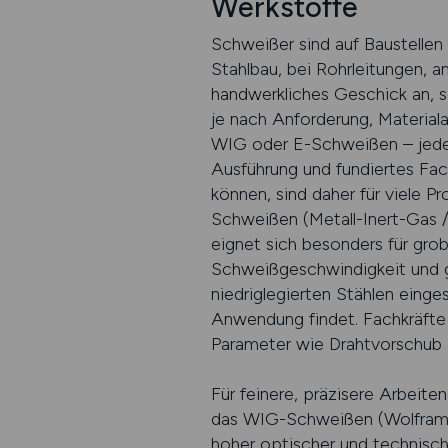
Werkstoffe
Schweißer sind auf Baustellen
Stahlbau, bei Rohrleitungen, 
handwerkliches Geschick an, s
je nach Anforderung, Material
WIG oder E-Schweißen – jede M
Ausführung und fundiertes Fac
können, sind daher für viele P
Schweißen (Metall-Inert-Gas / 
eignet sich besonders für gro
Schweißgeschwindigkeit und gu
niedriglegierten Stählen eing
Anwendung findet. Fachkräfte
Parameter wie Drahtvorschub 
Für feinere, präzisere Arbeit
das WIG-Schweißen (Wolfram-In
hoher optischer und technische