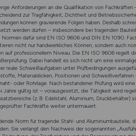
nge Anforderungen an die Qualifikation von Fachkräften 
heidend zur Tragfähigkeit, Dichtheit und Betriebssicher
indungen können gravierende Folgen haben. Deshalb schre
etzt werden dürfen – insbesondere bei tragenden Bauteil
en Normen dafür sind EN ISO 9606 und DIN EN 1090. Fach
antieren nicht nur handwerkliches Können, sondern auch 
n auf professionellem Niveau. Die EN ISO 9606 regelt die
erprüfung. Dabei handelt es sich nicht um eine einmalig
i der reale Schweißaufgaben unter Prüfbedingungen ausgefü
stoffe, Materialdicken, Positionen und Schweißverfahre
lnaht- oder Rohrlage. Nach bestandener Prüfung wird ein
ei Jahre gültig ist – vorausgesetzt, die Tätigkeit wird re
satzbereiche (z. B. Edelstahl, Aluminium, Druckbehälter) s
geprüfter Fachkräfte weiter untermauert.
ende Norm für tragende Stahl- und Aluminiumbauteile, d
rden. Sie verlangt den Nachweis der sogenannten „Ausfüh