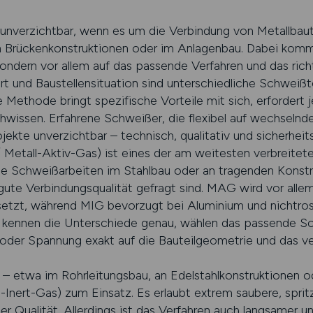
 unverzichtbar, wenn es um die Verbindung von Metallbaut
an Brückenkonstruktionen oder im Anlagenbau. Dabei kommt
ondern vor allem auf das passende Verfahren und das rich
art und Baustellensituation sind unterschiedliche Schwei
ethode bringt spezifische Vorteile mit sich, erfordert 
hwissen. Erfahrene Schweißer, die flexibel auf wechselnd
rojekte unverzichtbar – technisch, qualitativ und sicherh
Metall-Aktiv-Gas) ist eines der am weitesten verbreitete
be Schweißarbeiten im Stahlbau oder an tragenden Konst
te Verbindungsqualität gefragt sind. MAG wird vor allem
esetzt, während MIG bevorzugt bei Aluminium und nichtro
 kennen die Unterschiede genau, wählen das passende Sc
oder Spannung exakt auf die Bauteilgeometrie und das ve
en – etwa im Rohrleitungsbau, an Edelstahlkonstruktionen
ert-Gas) zum Einsatz. Es erlaubt extrem saubere, spritz
r Qualität. Allerdings ist das Verfahren auch langsamer u