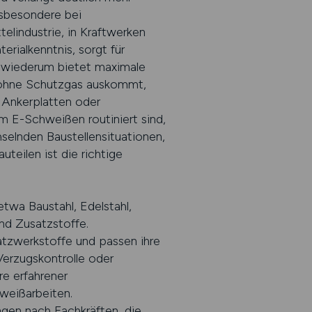
nsbesondere bei
elindustrie, in Kraftwerken
erialkenntnis, sorgt für
 wiederum bietet maximale
s ohne Schutzgas auskommt,
, Ankerplatten oder
im E-Schweißen routiniert sind,
elnden Baustellensituationen,
teilen ist die richtige
etwa Baustahl, Edelstahl,
nd Zusatzstoffe.
tzwerkstoffe und passen ihre
erzugskontrolle oder
e erfahrener
hweißarbeiten.
gen nach Fachkräften, die