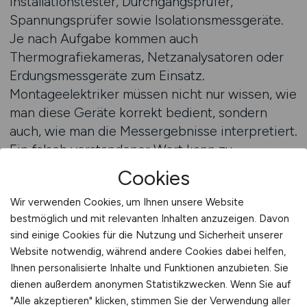
Installationstester, Durchgangsprüfer,
Spannungsprüfer sowie Isolationsmessgeräte.
Je nach Aufgabe kommen auch
Thermografiekameras, Netzanalysatoren oder
Erdungsmessgeräte zum Einsatz.
Montageelektriker müssen nicht nur wissen, wie
man diese Geräte korrekt bedient, sondern
auch, wie man die Messergebnisse interpretiert.
Ein falsch verstandener Wert kann zu
Fehleinschätzungen führen – und damit zu
Cookies
Sicherheitsrisiken oder unnötigen Rückbauten.
Wir verwenden Cookies, um Ihnen unsere Website
Regelmäßige Kalibrierung und Pflege der
bestmöglich und mit relevanten Inhalten anzuzeigen. Davon
Messgeräte sind daher ebenso wichtig wie die
sind einige Cookies für die Nutzung und Sicherheit unserer
Fachkenntnis im Umgang mit ihnen.
Website notwendig, während andere Cookies dabei helfen,
Ihnen personalisierte Inhalte und Funktionen anzubieten. Sie
Was passiert bei Abweichungen oder
dienen außerdem anonymen Statistikzwecken. Wenn Sie auf
Problemen?
"Alle akzeptieren" klicken, stimmen Sie der Verwendung aller