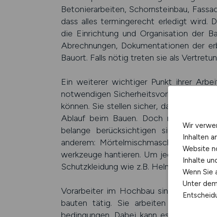
Betonier­arbeiten, Schorn­stein­bau, Fassa
dass alles termin­gerecht erledigt wird.
die Einrich­tung und Organisa­tion der Ba
Abrech­nungen, Dokumenta­tionen der erbr
Bauort. Falls nötig treten sie als Vertre­t
Ein weiterer wichtiger Punkt ihrer Arbei
notwen­digen Sicher­heits­vorkeh­rungen 
können. Sie stellen sicher, dass alle Materi
Ablauf beim Bauen. Doch nicht nur ihr
Wir verwe
belange berück­sichtigen sie sehr gen
Inhalten a
anderem: Mörtel­misch­maschinen bedie
Website n
werk­zeuge hantieren. Um jeder­zeit gesc
Inhalte u
Schutz­kleidung wie z.B. Helme, Hand­schu
Wenn Sie a
Unter dem 
Vorarbeiter im Hochbau sind vor allem 
Entscheidu
bauten tätig. Sie arbeiten oft in bet
bedingungen. Dabei kann es auch vorkom