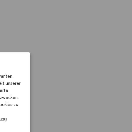
vanten
eit unserer
erte
kzwecken.
ookies zu.
rung