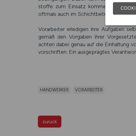
stoffe zum Einsatz kommen. Insbe­sond
COOKI
oftmals auch im Schicht­betrieb einge­set
Vorarbeiter erledigen ihre Aufgaben selbs
gemäß den Vorgaben ihrer Vorge­setzten
achten dabei genau auf die Ein­haltung v
vor­schriften. Ein ausge­prägtes Verant­wor
HANDWERKER
VORARBEITER
zurück