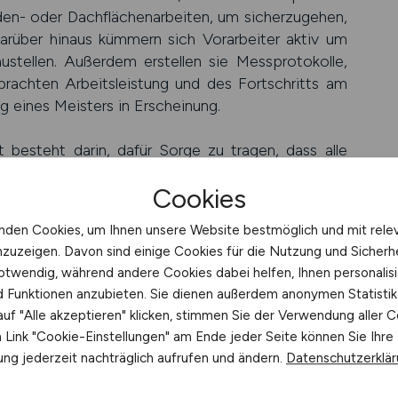
den- oder Dach­flächen­arbeiten, um sicher­zugehen,
 Darüber hinaus kümmern sich Vor­arbeiter aktiv um
u­stellen. Außer­dem erstellen sie Messproto­kolle,
ach­ten Arbeits­leistung und des Fort­schritts am
ung eines Meisters in Erscheinung.
t besteht darin, dafür Sorge zu tragen, dass alle
getroffen werden, sodass Unfälle vermieden werden
Cookies
a­lien bereit­gestellt werden für einen effizien­teren
e eigene Sicher­heit, sondern auch die Umwelt­
nden Cookies, um Ihnen unsere Website bestmöglich und mit rele
au. Zu ihren täglichen Arbeiten gehören unter
nzuzeigen. Davon sind einige Cookies für die Nutzung und Sicherh
nen, Beton­bohr­geräte verwenden und mit Hand­
otwendig, während andere Cookies dabei helfen, Ihnen personalisi
hützt arbeiten zu können, verwenden sie spezielle
nd Funktionen anzubieten. Sie dienen außerdem anonymen Statisti
he, Gehör­schutz und Sicher­heits­schuhe.
uf "Alle akzeptieren" klicken, stimmen Sie der Verwendung aller C
Link "Cookie-Einstellungen" am Ende jeder Seite können Sie Ihre
auf ständig wechselnden Bau­stellen oder in Roh­
ng jederzeit nachträglich aufrufen und ändern.
Datenschutzerklä
rächt­lichen Höhen unter verschie­denen Wetter­
men, dass haut­reizende Materialien und Isolier­