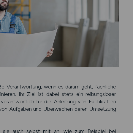
e Verant­wortung, wenn es darum geht, fach­liche
ieren. Ihr Ziel ist dabei stets ein reibungs­loser
d verant­wortlich für die Anleitung von Fach­kräften
en von Auf­gaben und Über­wachen deren Umsetzung
en sie auch selbst mit an, wie zum Beispiel bei