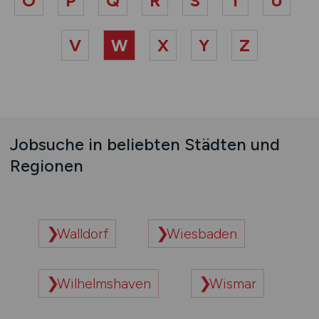
O
P
Q
R
S
T
U
V
W
X
Y
Z
Jobsuche in beliebten Städten und
Regionen
Walldorf
Wiesbaden
Wilhelmshaven
Wismar