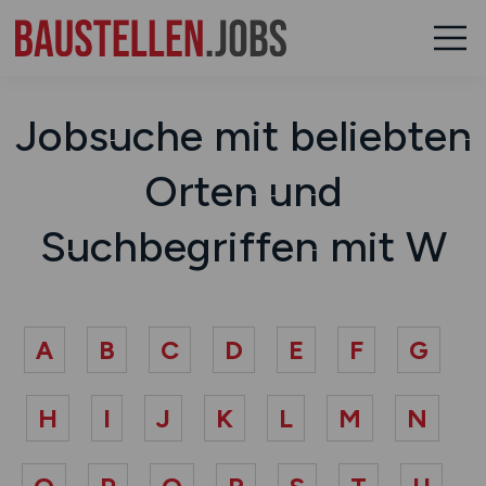
Jobsuche mit beliebten
Orten und
Suchbegriffen mit W
A
B
C
D
E
F
G
H
I
J
K
L
M
N