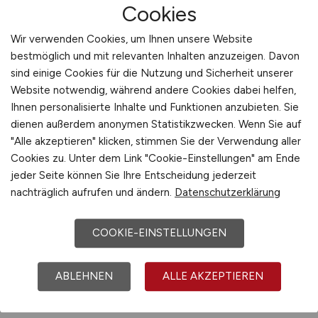
Co. KG
Cookies
Wir verwenden Cookies, um Ihnen unsere Website
Jobs bei Wohn + Stadtbau
bestmöglich und mit relevanten Inhalten anzuzeigen. Davon
sind einige Cookies für die Nutzung und Sicherheit unserer
Wohnungsunternehmen der Stadt
Website notwendig, während andere Cookies dabei helfen,
Münster GmbH
Ihnen personalisierte Inhalte und Funktionen anzubieten. Sie
dienen außerdem anonymen Statistikzwecken. Wenn Sie auf
"Alle akzeptieren" klicken, stimmen Sie der Verwendung aller
Jobs bei WOLFF & MÜLLER Hoch-
Cookies zu. Unter dem Link "Cookie-Einstellungen" am Ende
und Industriebau GmbH & Co. KG
jeder Seite können Sie Ihre Entscheidung jederzeit
nachträglich aufrufen und ändern.
Datenschutzerklärung
Jobs bei WPW LEIPZIG GMBH
COOKIE-EINSTELLUNGEN
Jobs bei Wurm Schaltanlagenbau
ABLEHNEN
ALLE AKZEPTIEREN
GmbH & Co. KG