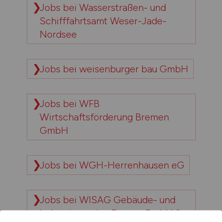
Jobs bei Wasserstraßen- und
Schifffahrtsamt Weser-Jade-
Nordsee
Jobs bei weisenburger bau GmbH
Jobs bei WFB
Wirtschaftsförderung Bremen
GmbH
Jobs bei WGH-Herrenhausen eG
Jobs bei WISAG Gebäude- und
Industrieservice Bayern GmbH &