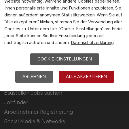
Website notwendig, während andere Cookies dabei helfen,
Ihnen personalisierte Inhalte und Funktionen anzubieten. Sie
Stellenanzeigen schalten
dienen außerdem anonymen Statistikzwecken. Wenn Sie auf
Mediadaten & Konditionen
"Alle akzeptieren" klicken, stimmen Sie der Verwendung aller
Cookies zu. Unter dem Link "Cookie-Einstellungen" am Ende
Arbeitgeber Seite
jeder Seite können Sie Ihre Entscheidung jederzeit
Arbeitgeber Kontakt
nachträglich aufrufen und ändern.
Datenschutzerklärung
Karrierenetzwerk
COOKIE-EINSTELLUNGEN
Für Arbeitnehmer
ABLEHNEN
ALLE AKZEPTIEREN
Baustellen Jobs suchen
Jobfinder
Arbeitnehmer Registrierung
Social Media & Networks