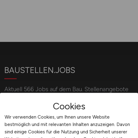
BAUSTELLEN.JOBS
Aktuell 566 Jobs auf dem Bau. Stellenangebote
u.a. für Bauleiter, Bauingenieure, Poliere, Maurer,
Cookies
Betonbauer, Kranführer und Baggerfahrer.
Wir verwenden Cookies, um Ihnen unsere Website
bestmöglich und mit relevanten Inhalten anzuzeigen. Davon
Für Arbeitgeber
sind einige Cookies für die Nutzung und Sicherheit unserer