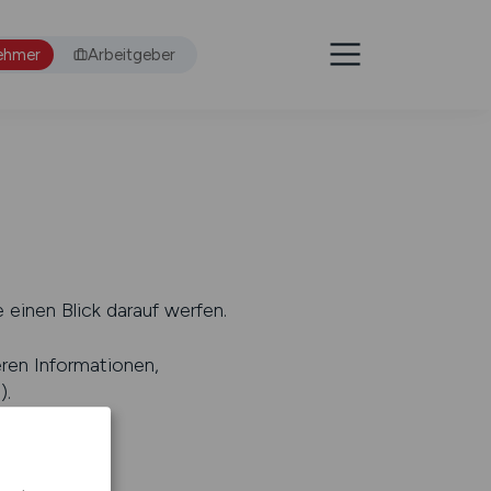
ehmer
Arbeitgeber
 einen Blick darauf werfen.
eren Informationen,
s
).