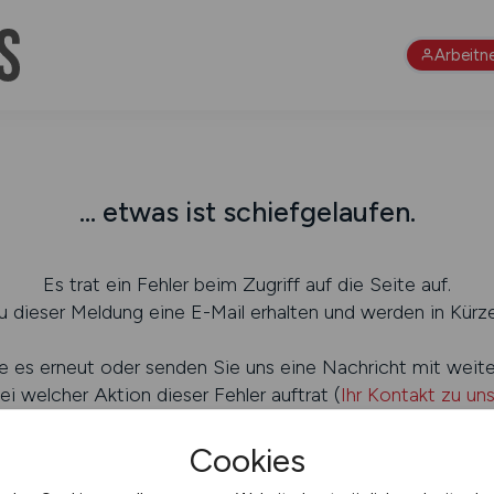
Arbeitn
... etwas ist schiefgelaufen.
Es trat ein Fehler beim Zugriff auf die Seite auf.
 dieser Meldung eine E-Mail erhalten und werden in Kürze
e es erneut oder senden Sie uns eine Nachricht mit weit
ei welcher Aktion dieser Fehler auftrat (
Ihr Kontakt zu un
Cookies