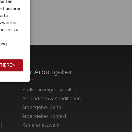
vanten
eit unserer
erte
kzwecken.
ookies zu.
rung
TIEREN
Für Arbeitgeber
Stellenanzeigen schalten
Mediadaten & Konditionen
Arbeitgeber Seite
Arbeitgeber Kontakt
t
Karrierenetzwerk