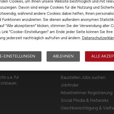
nden Cookies, um Ihnen unsere Website bestmöglich und mit rele
nzuzeigen. Davon sind einige Cookies für die Nutzung und Sicherh
otwendig, während andere Cookies dabei helfen, Ihnen personalisi
nd Funktionen anzubieten. Sie dienen außerdem anonymen Statisti
uf "Alle akzeptieren" klicken, stimmen Sie der Verwendung aller C
Link "Cookie-Einstellungen" am Ende jeder Seite können Sie Ihre
ng jederzeit nachträglich aufrufen und ändern.
Datenschutzerklä
E-EINSTELLUNGEN
ABLEHNEN
ALLE AKZEP
Für Arbeitnehmer
e u.a. für
Baustellen Jobs suchen
etonbauer,
Jobfinder
Arbeitnehmer Registrierung
Social Media & Networks
Gleichberechtigung & Vielfal